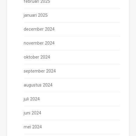
februari 2025
januari 2025
december 2024
november 2024
oktober 2024
september 2024
augustus 2024
juli 2024
juni 2024
mei 2024