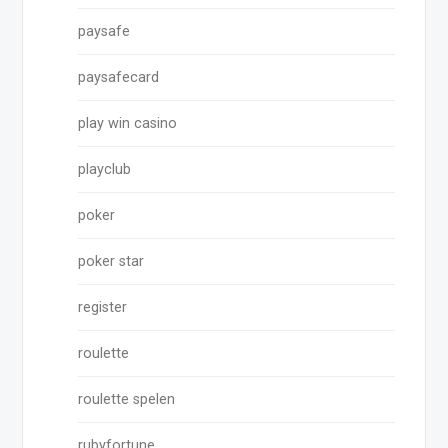
paysafe
paysafecard
play win casino
playclub
poker
poker star
register
roulette
roulette spelen
rubyfortune