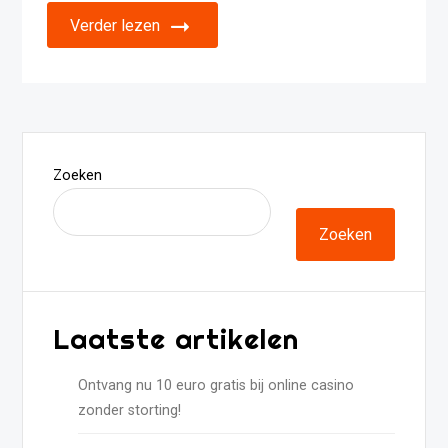
Verder lezen
Zoeken
Zoeken
Laatste artikelen
Ontvang nu 10 euro gratis bij online casino
zonder storting!