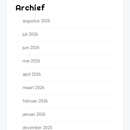
Archief
augustus 2026
juli 2026
juni 2026
mei 2026
april 2026
maart 2026
februari 2026
januari 2026
december 2025