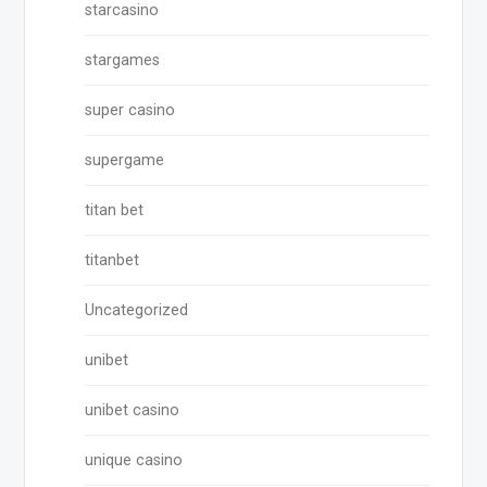
starcasino
stargames
super casino
supergame
titan bet
titanbet
Uncategorized
unibet
unibet casino
unique casino