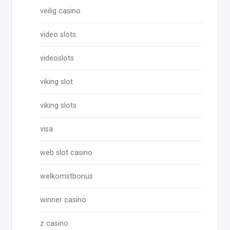
veilig casino
video slots
videoslots
viking slot
viking slots
visa
web slot casino
welkomstbonus
winner casino
z casino