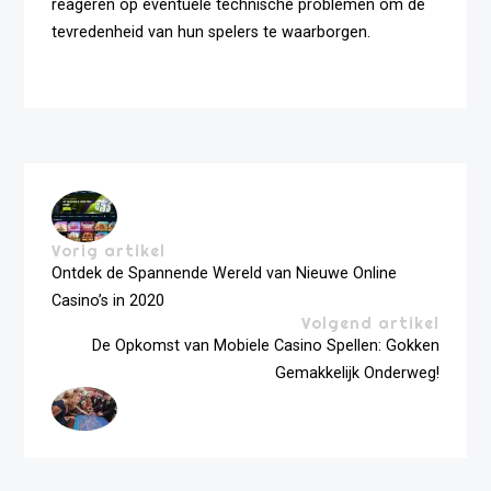
reageren op eventuele technische problemen om de
tevredenheid van hun spelers te waarborgen.
Vorig artikel
Ontdek de Spannende Wereld van Nieuwe Online
Casino’s in 2020
Volgend artikel
De Opkomst van Mobiele Casino Spellen: Gokken
Gemakkelijk Onderweg!