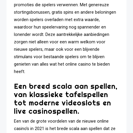
promoties die spelers verwennen. Met genereuze
stortingsbonussen, gratis spins en andere beloningen
worden spelers overladen met extra waarde,
waardoor hun speelervaring nog spannender en
lonender wordt. Deze aantrekkelijke aanbiedingen
zorgen niet alleen voor een warm welkom voor
nieuwe spelers, maar ook voor een blijvende
stimulans voor bestaande spelers om te blijven
genieten van alles wat het online casino te bieden
heeft.
Een breed scala aan spellen,
van klassieke tafelspellen
tot moderne videoslots en
live casinospellen.
Een van de grote voordelen van de nieuwe online
casino’s in 2021 is het brede scala aan spellen dat ze