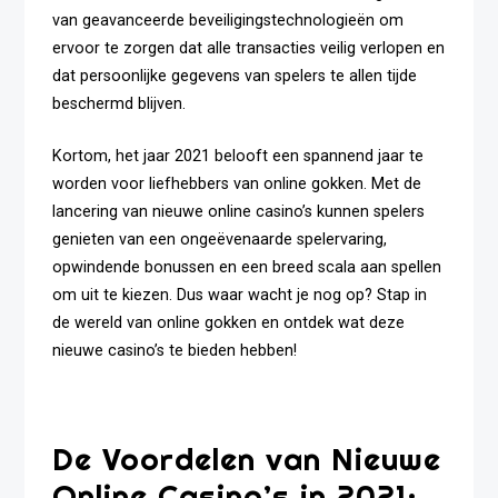
van geavanceerde beveiligingstechnologieën om
ervoor te zorgen dat alle transacties veilig verlopen en
dat persoonlijke gegevens van spelers te allen tijde
beschermd blijven.
Kortom, het jaar 2021 belooft een spannend jaar te
worden voor liefhebbers van online gokken. Met de
lancering van nieuwe online casino’s kunnen spelers
genieten van een ongeëvenaarde spelervaring,
opwindende bonussen en een breed scala aan spellen
om uit te kiezen. Dus waar wacht je nog op? Stap in
de wereld van online gokken en ontdek wat deze
nieuwe casino’s te bieden hebben!
De Voordelen van Nieuwe
Online Casino’s in 2021: