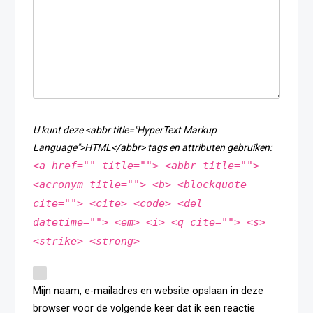
U kunt deze <abbr title="HyperText Markup
Language">HTML</abbr> tags en attributen gebruiken:
<a href="" title=""> <abbr title="">
<acronym title=""> <b> <blockquote
cite=""> <cite> <code> <del
datetime=""> <em> <i> <q cite=""> <s>
<strike> <strong>
Mijn naam, e-mailadres en website opslaan in deze
browser voor de volgende keer dat ik een reactie