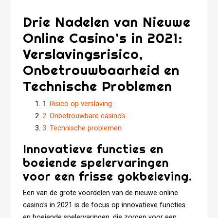
Drie Nadelen van Nieuwe
Online Casino’s in 2021:
Verslavingsrisico,
Onbetrouwbaarheid en
Technische Problemen
1. Risico op verslaving
2. Onbetrouwbare casino’s
3. Technische problemen
Innovatieve functies en
boeiende spelervaringen
voor een frisse gokbeleving.
Een van de grote voordelen van de nieuwe online
casino’s in 2021 is de focus op innovatieve functies
en boeiende spelervaringen, die zorgen voor een