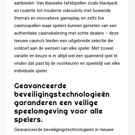
aanbieden. Van klassieke tafelspellen zoals blackjack
en roulette tot moderne videoslots met boeiende
thema’s en innovatieve gameplay, en zelfs live
casinospellen waar spelers kunnen genieten van een
authentieke casinobeleving met echte dealers – deze
nieuwe casino’s bieden een uitgebreide selectie die
voldoet aan de wensen van elke speler. Met zoveel
variatie en keuze is er altijd wel een spannend spel te
vinden dat past bij de voorkeuren en speelstijl van elke
individuele speler.
Geavanceerde
beveiligingstechnologieën
garanderen een veilige
speelomgeving voor alle
spelers.
Geavanceerde beveiligingstechnologieën in nieuwe