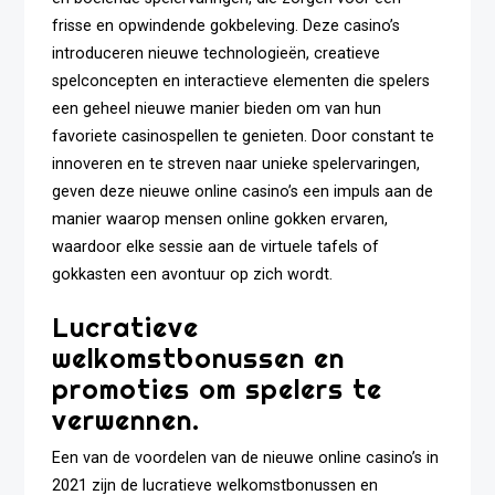
frisse en opwindende gokbeleving. Deze casino’s
introduceren nieuwe technologieën, creatieve
spelconcepten en interactieve elementen die spelers
een geheel nieuwe manier bieden om van hun
favoriete casinospellen te genieten. Door constant te
innoveren en te streven naar unieke spelervaringen,
geven deze nieuwe online casino’s een impuls aan de
manier waarop mensen online gokken ervaren,
waardoor elke sessie aan de virtuele tafels of
gokkasten een avontuur op zich wordt.
Lucratieve
welkomstbonussen en
promoties om spelers te
verwennen.
Een van de voordelen van de nieuwe online casino’s in
2021 zijn de lucratieve welkomstbonussen en