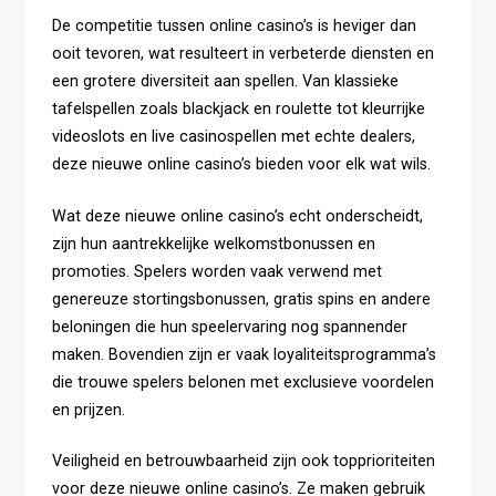
De competitie tussen online casino’s is heviger dan
ooit tevoren, wat resulteert in verbeterde diensten en
een grotere diversiteit aan spellen. Van klassieke
tafelspellen zoals blackjack en roulette tot kleurrijke
videoslots en live casinospellen met echte dealers,
deze nieuwe online casino’s bieden voor elk wat wils.
Wat deze nieuwe online casino’s echt onderscheidt,
zijn hun aantrekkelijke welkomstbonussen en
promoties. Spelers worden vaak verwend met
genereuze stortingsbonussen, gratis spins en andere
beloningen die hun speelervaring nog spannender
maken. Bovendien zijn er vaak loyaliteitsprogramma’s
die trouwe spelers belonen met exclusieve voordelen
en prijzen.
Veiligheid en betrouwbaarheid zijn ook topprioriteiten
voor deze nieuwe online casino’s. Ze maken gebruik