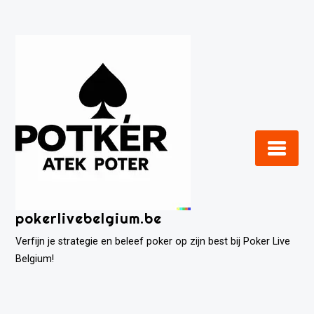
Ga
naar
de
inhoud
pokerlivebelgium.be
Verfijn je strategie en beleef poker op zijn best bij Poker Live
Belgium!