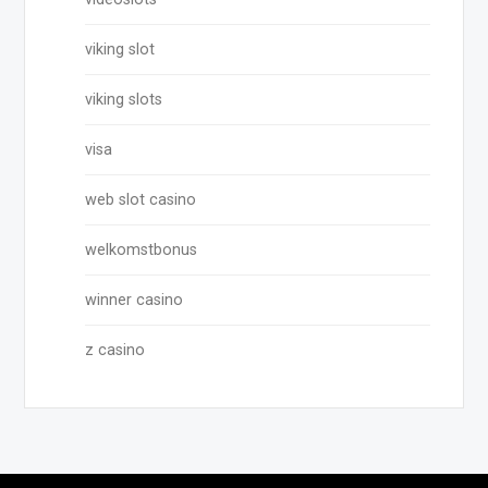
viking slot
viking slots
visa
web slot casino
welkomstbonus
winner casino
z casino