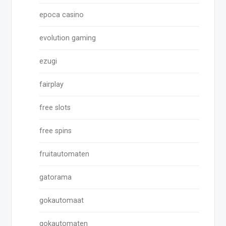
epoca casino
evolution gaming
ezugi
fairplay
free slots
free spins
fruitautomaten
gatorama
gokautomaat
gokautomaten