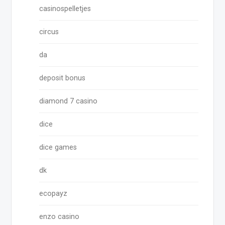
casinospelletjes
circus
da
deposit bonus
diamond 7 casino
dice
dice games
dk
ecopayz
enzo casino