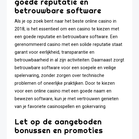
goede reputatie en
betrouwbare software
Als je op zoek bent naar het beste online casino in
2018, is het essentieel om een casino te kiezen met
een goede reputatie en betrouwbare software. Een
gerenommeerd casino met een solide reputatie staat
garant voor eerlijkheid, transparantie en
betrouwbaarheid in al zijn activiteiten. Daarnaast zorgt
betrouwbare software voor een soepele en veilige
spelervaring, zonder zorgen over technische
problemen of oneerlijke praktijken. Door te kiezen
voor een online casino met een goede naam en
bewezen software, kun je met vertrouwen genieten
van je favoriete casinospellen en gokervaring.
Let op de aangeboden
bonussen en promoties