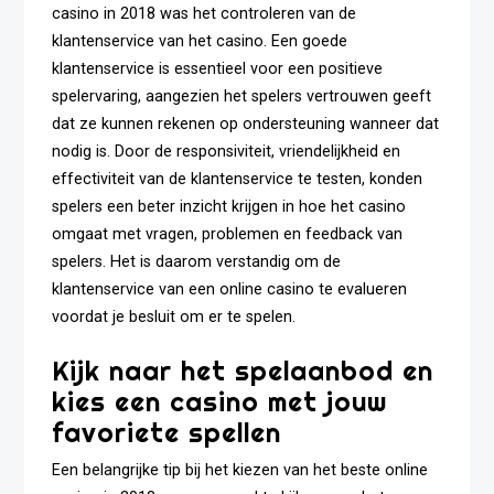
casino in 2018 was het controleren van de
klantenservice van het casino. Een goede
klantenservice is essentieel voor een positieve
spelervaring, aangezien het spelers vertrouwen geeft
dat ze kunnen rekenen op ondersteuning wanneer dat
nodig is. Door de responsiviteit, vriendelijkheid en
effectiviteit van de klantenservice te testen, konden
spelers een beter inzicht krijgen in hoe het casino
omgaat met vragen, problemen en feedback van
spelers. Het is daarom verstandig om de
klantenservice van een online casino te evalueren
voordat je besluit om er te spelen.
Kijk naar het spelaanbod en
kies een casino met jouw
favoriete spellen
Een belangrijke tip bij het kiezen van het beste online