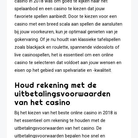
casino in 2018 was om goed te kijken naar het
spelaanbod en een casino te kiezen dat jouw
favoriete spellen aanbiedt. Door te kiezen voor een
casino met een breed scala aan spellen die aansluiten
bij jouw voorkeuren, kun je optimaal genieten van je
gokervaring. Of je nu houdt van klassieke tafelspellen
zoals blackjack en roulette, spannende videoslots of
live casinospellen, het is essentieel om een online
casino te selecteren dat voldoet aan jouw wensen en
eisen op het gebied van spelvariatie en -kwaliteit.
Houd rekening met de
uitbetalingsvoorwaarden
van het casino
Bij het kiezen van het beste online casino in 2018 is
het essentieel om rekening te houden met de
uitbetalingsvoorwaarden van het casino. De
uitbetalingsvoorwaarden bepalen hoe snel en