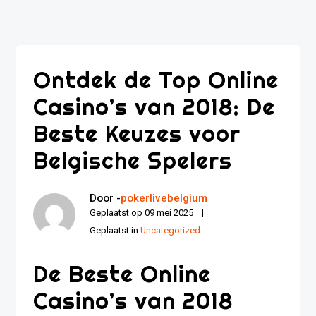
Ontdek de Top Online
Casino’s van 2018: De
Beste Keuzes voor
Belgische Spelers
Door -
pokerlivebelgium
Geplaatst op
09 mei 2025
Geplaatst in
Uncategorized
De Beste Online
Casino’s van 2018