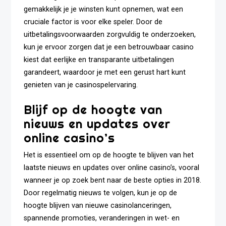
gemakkelijk je je winsten kunt opnemen, wat een
cruciale factor is voor elke speler. Door de
uitbetalingsvoorwaarden zorgvuldig te onderzoeken,
kun je ervoor zorgen dat je een betrouwbaar casino
kiest dat eerlijke en transparante uitbetalingen
garandeert, waardoor je met een gerust hart kunt
genieten van je casinospelervaring.
Blijf op de hoogte van
nieuws en updates over
online casino’s
Het is essentieel om op de hoogte te blijven van het
laatste nieuws en updates over online casino’s, vooral
wanneer je op zoek bent naar de beste opties in 2018.
Door regelmatig nieuws te volgen, kun je op de
hoogte blijven van nieuwe casinolanceringen,
spannende promoties, veranderingen in wet- en