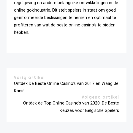
regelgeving en andere belangrijke ontwikkelingen in de
online gokindustrie. Dit stelt spelers in staat om goed
geïnformeerde beslissingen te nemen en optimaal te
profiteren van wat de beste online casino’s te bieden
hebben.
Vorig artikel
Ontdek De Beste Online Casino’s van 2017 en Waag Je
Kans!
Volgend artikel
Ontdek de Top Online Casino’s van 2020: De Beste
Keuzes voor Belgische Spelers