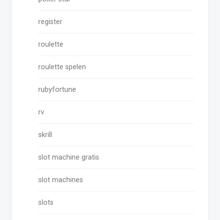
register
roulette
roulette spelen
rubyfortune
rv
skrill
slot machine gratis
slot machines
slots