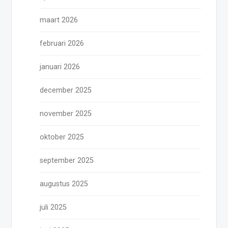
maart 2026
februari 2026
januari 2026
december 2025
november 2025
oktober 2025
september 2025
augustus 2025
juli 2025