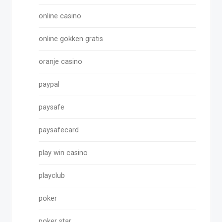
online casino
online gokken gratis
oranje casino
paypal
paysafe
paysafecard
play win casino
playclub
poker
poker star