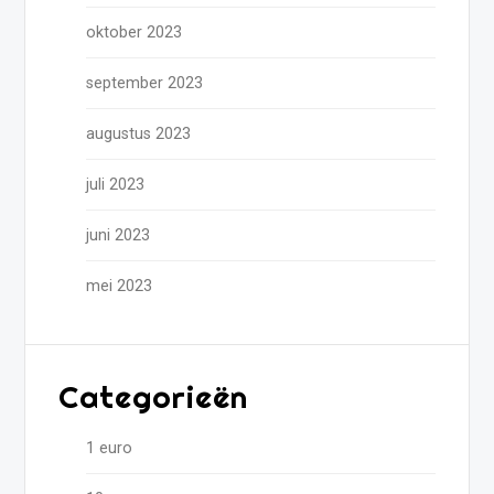
oktober 2023
september 2023
augustus 2023
juli 2023
juni 2023
mei 2023
Categorieën
1 euro