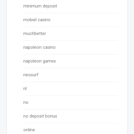
minimum deposit
mobiel casino
muchbetter
napoleon casino
napoleon games
neosurf
nl
no
no deposit bonus
online