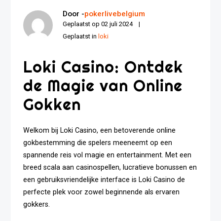
Door -
pokerlivebelgium
Geplaatst op
02 juli 2024
Geplaatst in
loki
Loki Casino: Ontdek
de Magie van Online
Gokken
Welkom bij Loki Casino, een betoverende online
gokbestemming die spelers meeneemt op een
spannende reis vol magie en entertainment. Met een
breed scala aan casinospellen, lucratieve bonussen en
een gebruiksvriendelijke interface is Loki Casino de
perfecte plek voor zowel beginnende als ervaren
gokkers.