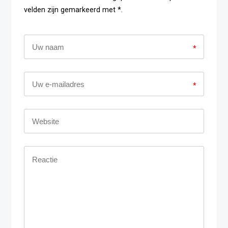
velden zijn gemarkeerd met *.
*
*