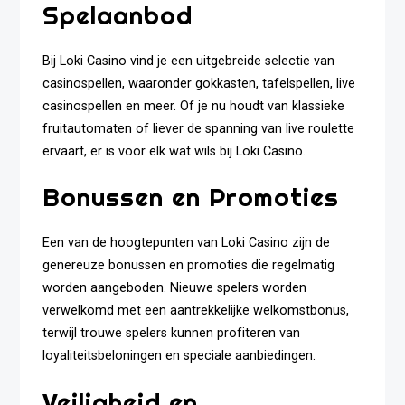
Spelaanbod
Bij Loki Casino vind je een uitgebreide selectie van
casinospellen, waaronder gokkasten, tafelspellen, live
casinospellen en meer. Of je nu houdt van klassieke
fruitautomaten of liever de spanning van live roulette
ervaart, er is voor elk wat wils bij Loki Casino.
Bonussen en Promoties
Een van de hoogtepunten van Loki Casino zijn de
genereuze bonussen en promoties die regelmatig
worden aangeboden. Nieuwe spelers worden
verwelkomd met een aantrekkelijke welkomstbonus,
terwijl trouwe spelers kunnen profiteren van
loyaliteitsbeloningen en speciale aanbiedingen.
Veiligheid en