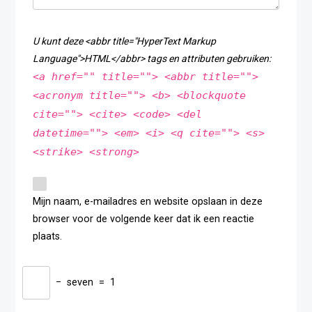
U kunt deze <abbr title="HyperText Markup
Language">HTML</abbr> tags en attributen gebruiken:
<a href="" title=""> <abbr title="">
<acronym title=""> <b> <blockquote
cite=""> <cite> <code> <del
datetime=""> <em> <i> <q cite=""> <s>
<strike> <strong>
Mijn naam, e-mailadres en website opslaan in deze
browser voor de volgende keer dat ik een reactie
plaats.
−
seven
=
1