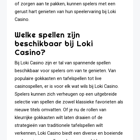
of zorgen aan te pakken, kunnen spelers met een
gerust hart genieten van hun speelervaring bij Loki
Casino.
Welke spellen zijn
beschikbaar bij Loki
Casino?
Bij Loki Casino zijn er tal van spannende spellen
beschikbaar voor spelers om van te genieten. Van
populaire gokkasten en tafelspellen tot live
casinospellen, er is voor elk wat wils bij Loki Casino.
Spelers kunnen zich verheugen op een uitgebreide
selectie van spellen die zowel klassieke favorieten als
nieuwe titels omvatten. Of je nu de rollen van
kleurrijke gokkasten wilt laten draaien of de
strategieën van traditionele tafelspellen wilt
verkennen, Loki Casino biedt een diverse en boeiende