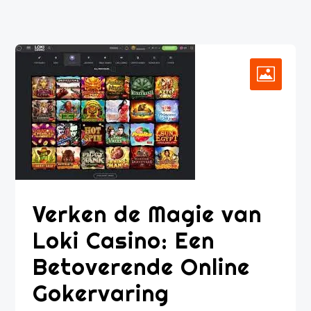
Verken de Magie van
Loki Casino: Een
Betoverende Online
Gokervaring