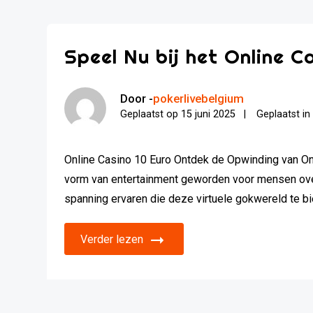
Speel Nu bij het Online C
Door -
pokerlivebelgium
Geplaatst op
15 juni 2025
Geplaatst i
Online Casino 10 Euro Ontdek de Opwinding van Onli
vorm van entertainment geworden voor mensen over
spanning ervaren die deze virtuele gokwereld te 
Verder lezen