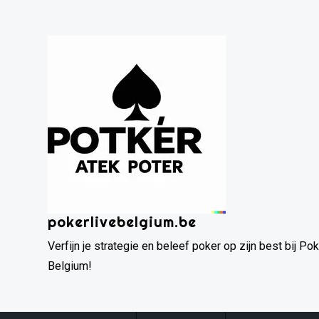
Ga
naar
de
inhoud
pokerlivebelgium.be
Verfijn je strategie en beleef poker op zijn best bij Po
Belgium!