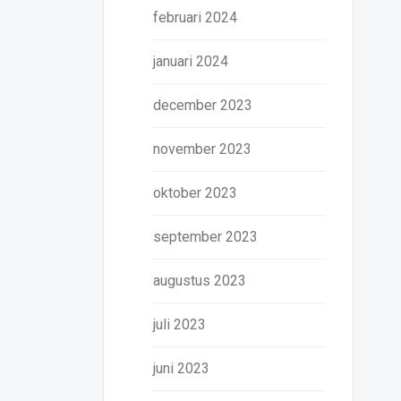
februari 2024
januari 2024
december 2023
november 2023
oktober 2023
september 2023
augustus 2023
juli 2023
juni 2023