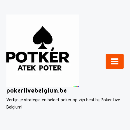
Ga
naar
de
inhoud
pokerlivebelgium.be
Verfijn je strategie en beleef poker op zijn best bij Poker Live
Belgium!