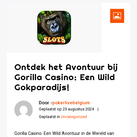
Ontdek het Avontuur bij
Gorilla Casino: Een Wild
Gokparadijs!
Door -
pokerlivebelgium
Geplaatst op
23 augustus 2024
Geplaatst in
Uncategorized
Gorilla Casino: Een Wild Avontuur in de Wereld van