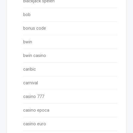
blackjack spelen
bob
bonus code
bwin
bwin casino
caribic
carnival
casino 777
casino epoca
casino euro