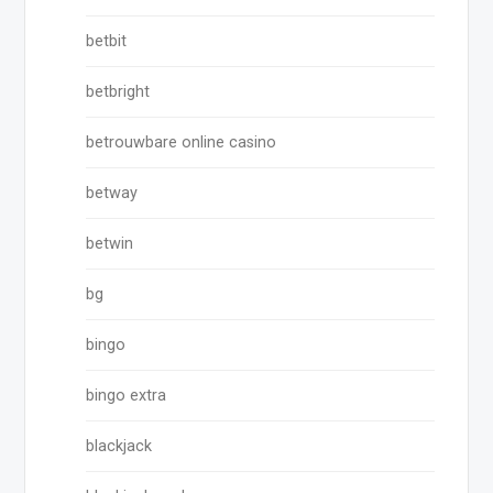
betbit
betbright
betrouwbare online casino
betway
betwin
bg
bingo
bingo extra
blackjack