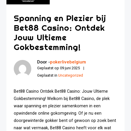
Spanning en Plezier bij
Bet88 Casino: Ontdek
Jouw Ultieme
Gokbestemming!
Door -
pokerlivebelgium
Geplaatst op
09 juni 2025
Geplaatst in
Uncategorized
Bet88 Casino Ontdek Bet88 Casino: Jouw Ultieme
Gokbestemming! Welkom bij Bet88 Casino, de plek
waar spanning en plezier samenkomen in een
opwindende online gokomgeving. Of je nu een
doorgewinterde gokker bent of gewoon op zoek bent
naar wat vermaak, Bet88 Casino heeft voor elk wat