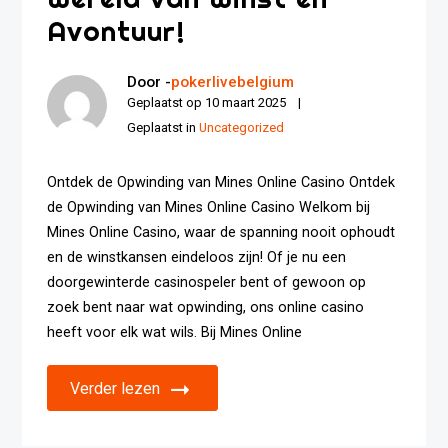
Avontuur!
Door -
pokerlivebelgium
Geplaatst op
10 maart 2025
Geplaatst in
Uncategorized
Ontdek de Opwinding van Mines Online Casino Ontdek
de Opwinding van Mines Online Casino Welkom bij
Mines Online Casino, waar de spanning nooit ophoudt
en de winstkansen eindeloos zijn! Of je nu een
doorgewinterde casinospeler bent of gewoon op
zoek bent naar wat opwinding, ons online casino
heeft voor elk wat wils. Bij Mines Online
Verder lezen