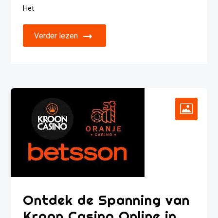
Het
Verder lezen
Ontdek de Spanning van
Kroon Casino Online in