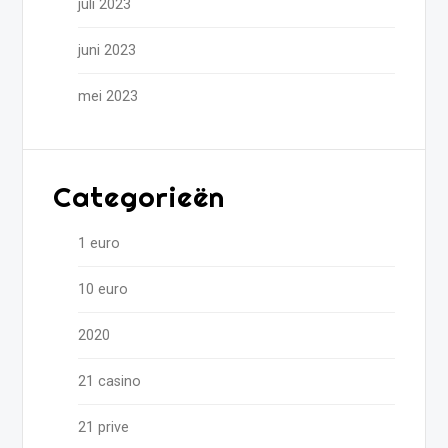
juli 2023
juni 2023
mei 2023
Categorieën
1 euro
10 euro
2020
21 casino
21 prive