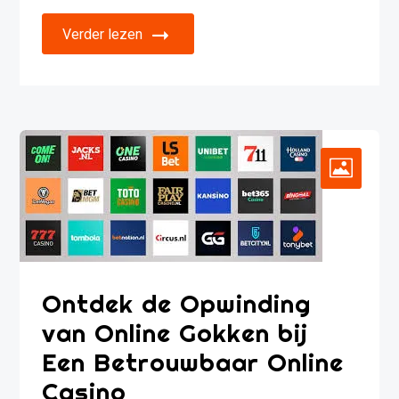
Verder lezen
Ontdek de Opwinding
van Online Gokken bij
Een Betrouwbaar Online
Casino