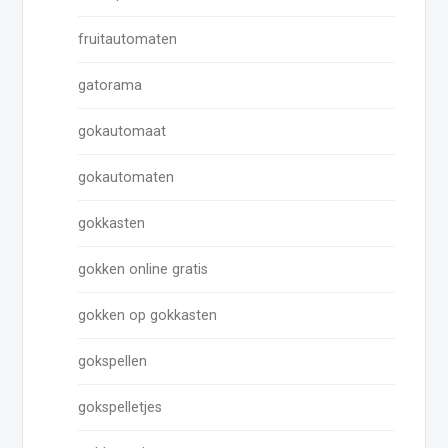
fruitautomaten
gatorama
gokautomaat
gokautomaten
gokkasten
gokken online gratis
gokken op gokkasten
gokspellen
gokspelletjes