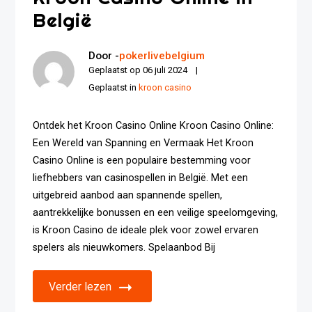
België
Door -
pokerlivebelgium
Geplaatst op
06 juli 2024
Geplaatst in
kroon casino
Ontdek het Kroon Casino Online Kroon Casino Online:
Een Wereld van Spanning en Vermaak Het Kroon
Casino Online is een populaire bestemming voor
liefhebbers van casinospellen in België. Met een
uitgebreid aanbod aan spannende spellen,
aantrekkelijke bonussen en een veilige speelomgeving,
is Kroon Casino de ideale plek voor zowel ervaren
spelers als nieuwkomers. Spelaanbod Bij
Verder lezen