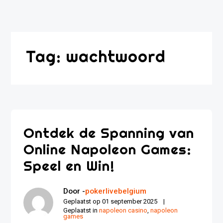
Tag:
wachtwoord
Ontdek de Spanning van
Online Napoleon Games:
Speel en Win!
Door -
pokerlivebelgium
Geplaatst op
01 september 2025
Geplaatst in
napoleon casino
,
napoleon
games