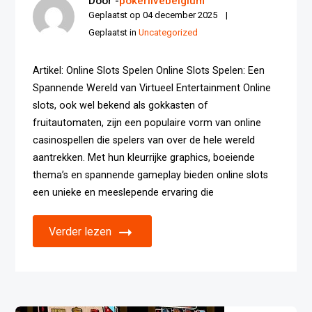
Door -
pokerlivebelgium
Geplaatst op
04 december 2025
Geplaatst in
Uncategorized
Artikel: Online Slots Spelen Online Slots Spelen: Een
Spannende Wereld van Virtueel Entertainment Online
slots, ook wel bekend als gokkasten of
fruitautomaten, zijn een populaire vorm van online
casinospellen die spelers van over de hele wereld
aantrekken. Met hun kleurrijke graphics, boeiende
thema’s en spannende gameplay bieden online slots
een unieke en meeslepende ervaring die
Verder lezen