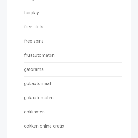
fairplay
free slots
free spins
fruitautomaten
gatorama
gokautomaat
gokautomaten
gokkasten
gokken online gratis