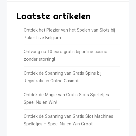
Laatste artikelen
Ontdek het Plezier van het Spelen van Slots bij
Poker Live Belgium
Ontvang nu 10 euro gratis bij online casino
zonder storting!
Ontdek de Spanning van Gratis Spins bij
Registratie in Online Casino’s
Ontdek de Magie van Gratis Slots Spelletjes:
Speel Nu en Win!
Ontdek de Spanning van Gratis Slot Machines
Spelletjes – Speel Nu en Win Groot!