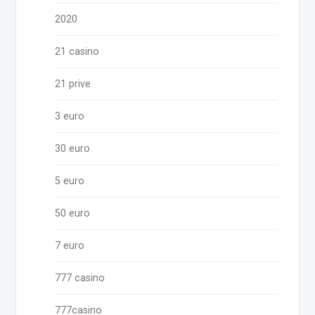
2020
21 casino
21 prive
3 euro
30 euro
5 euro
50 euro
7 euro
777 casino
777casino