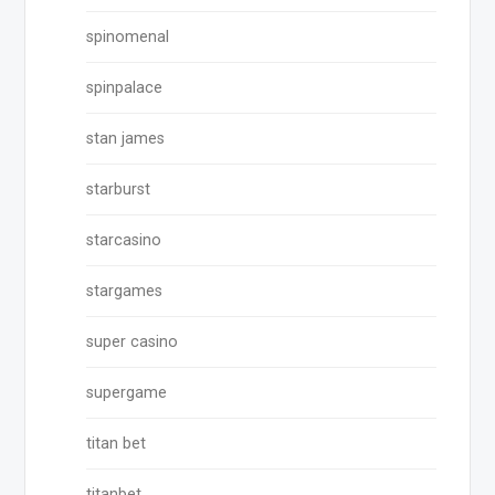
spinomenal
spinpalace
stan james
starburst
starcasino
stargames
super casino
supergame
titan bet
titanbet