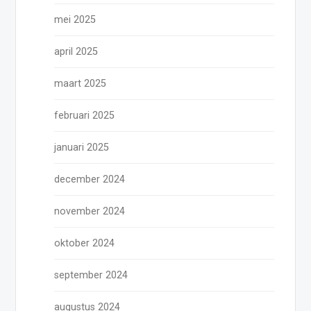
mei 2025
april 2025
maart 2025
februari 2025
januari 2025
december 2024
november 2024
oktober 2024
september 2024
augustus 2024