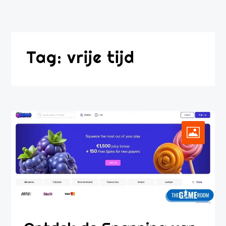
Tag:
vrije tijd