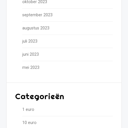
oktober 2023
september 2023
augustus 2023
juli 2023
juni 2023
mei 2023
Categorieën
1 euro
10 euro