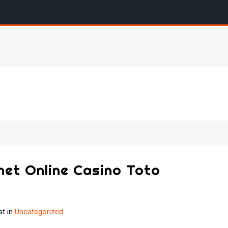
het Online Casino Toto
st in
Uncategorized