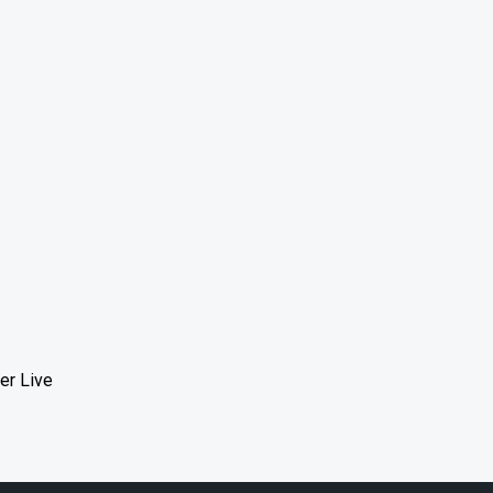
ker Live