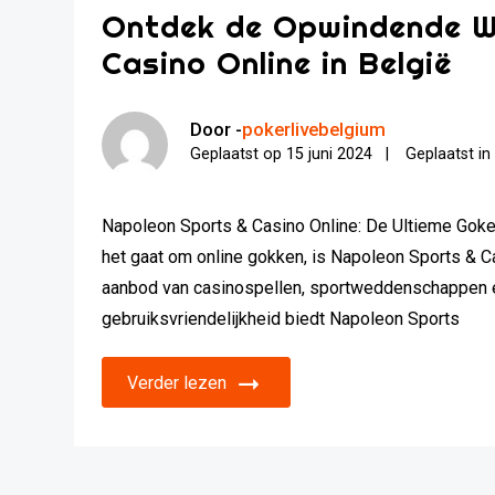
Ontdek de Opwindende W
Casino Online in België
Door -
pokerlivebelgium
Geplaatst op
15 juni 2024
Geplaatst i
Napoleon Sports & Casino Online: De Ultieme Goke
het gaat om online gokken, is Napoleon Sports & C
aanbod van casinospellen, sportweddenschappen en
gebruiksvriendelijkheid biedt Napoleon Sports
Verder lezen