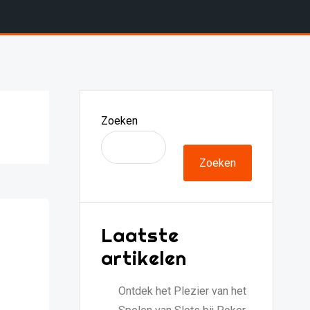
Zoeken
Zoeken
Laatste
artikelen
Ontdek het Plezier van het