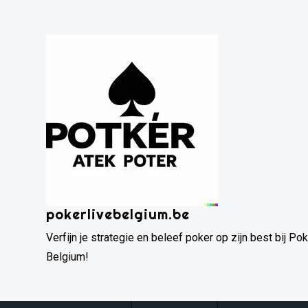
Ga
naar
de
inhoud
pokerlivebelgium.be
Verfijn je strategie en beleef poker op zijn best bij Po
Belgium!