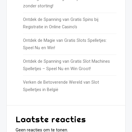
zonder storting!
Ontdek de Spanning van Gratis Spins bij
Registratie in Online Casino’s
Ontdek de Magie van Gratis Slots Spelletjes:
Speel Nu en Win!
Ontdek de Spanning van Gratis Slot Machines
Spelletjes – Speel Nu en Win Groot!
Verken de Betoverende Wereld van Slot
Spelletjes in België
Laatste reacties
Geen reacties om te tonen.