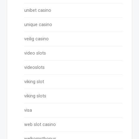
unibet casino
unique casino
veilig casino
video slots
videoslots
viking slot
viking slots
visa
web slot casino
welkomstbonus