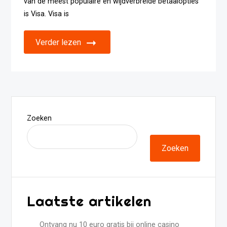
van de meest populaire en wijdverbreide betaalopties
is Visa. Visa is
Verder lezen
Zoeken
Zoeken
Laatste artikelen
Ontvang nu 10 euro gratis bij online casino