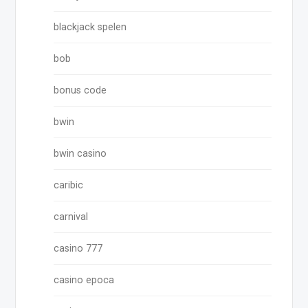
blackjack spelen
bob
bonus code
bwin
bwin casino
caribic
carnival
casino 777
casino epoca