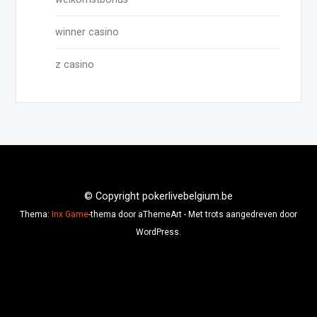
winner casino
z casino
© Copyright pokerlivebelgium.be
Thema:
Inx Game
-thema door aThemeArt - Met trots aangedreven door
WordPress.