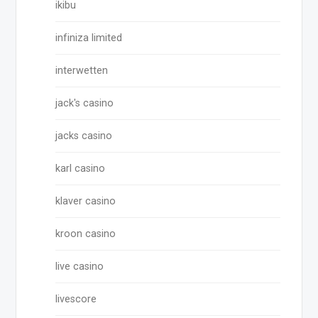
ikibu
infiniza limited
interwetten
jack's casino
jacks casino
karl casino
klaver casino
kroon casino
live casino
livescore