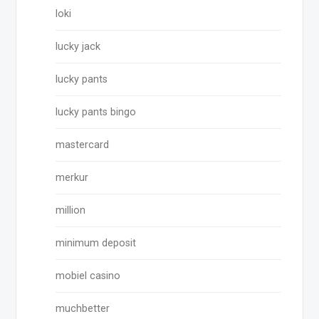
loki
lucky jack
lucky pants
lucky pants bingo
mastercard
merkur
million
minimum deposit
mobiel casino
muchbetter