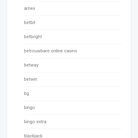
amex
betbit
betbright
betrouwbare online casino
betway
betwin
bg
bingo
bingo extra
blackjack