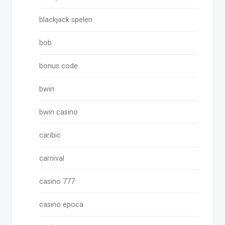
blackjack spelen
bob
bonus code
bwin
bwin casino
caribic
carnival
casino 777
casino epoca