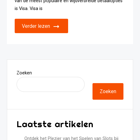
van de meest populaire en wijdverbreide betaalopties
is Visa. Visa is
Verder lezen
Zoeken
Zoeken
Laatste artikelen
Ontdek het Plezier van het Spelen van Slots bij