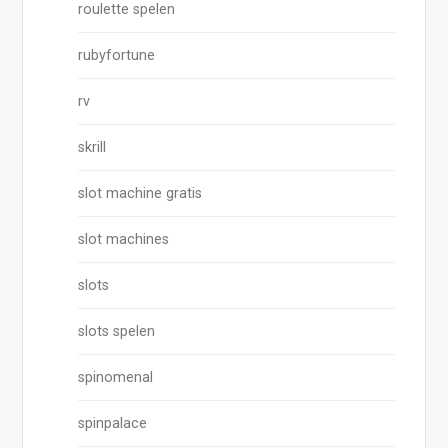
roulette spelen
rubyfortune
rv
skrill
slot machine gratis
slot machines
slots
slots spelen
spinomenal
spinpalace