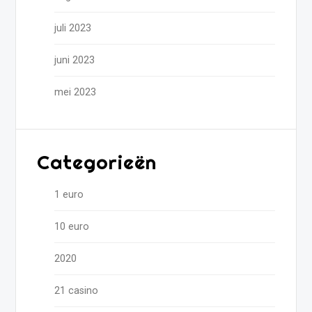
juli 2023
juni 2023
mei 2023
Categorieën
1 euro
10 euro
2020
21 casino