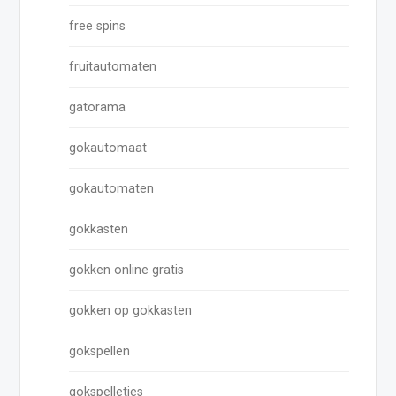
free spins
fruitautomaten
gatorama
gokautomaat
gokautomaten
gokkasten
gokken online gratis
gokken op gokkasten
gokspellen
gokspelletjes