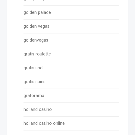
golden palace
golden vegas
goldenvegas
gratis roulette
gratis spel
gratis spins
gratorama
holland casino
holland casino online