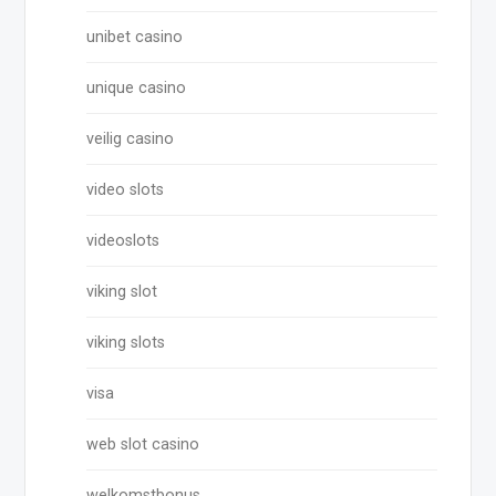
unibet casino
unique casino
veilig casino
video slots
videoslots
viking slot
viking slots
visa
web slot casino
welkomstbonus