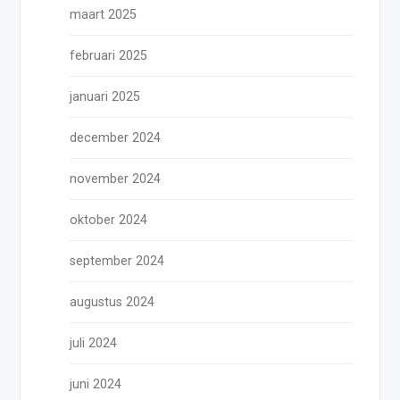
maart 2025
februari 2025
januari 2025
december 2024
november 2024
oktober 2024
september 2024
augustus 2024
juli 2024
juni 2024