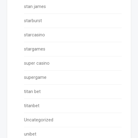
stan james
starburst
starcasino
stargames
super casino
supergame
titan bet
titanbet
Uncategorized
unibet