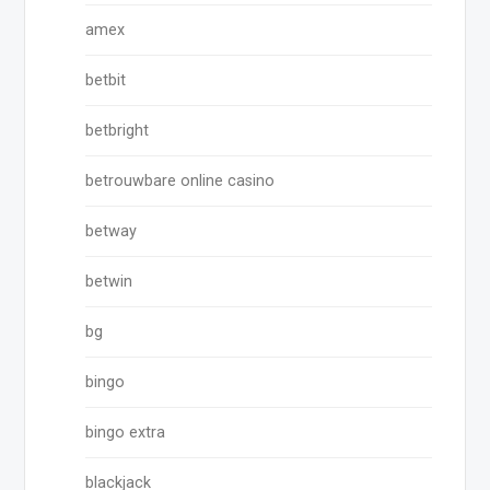
amex
betbit
betbright
betrouwbare online casino
betway
betwin
bg
bingo
bingo extra
blackjack