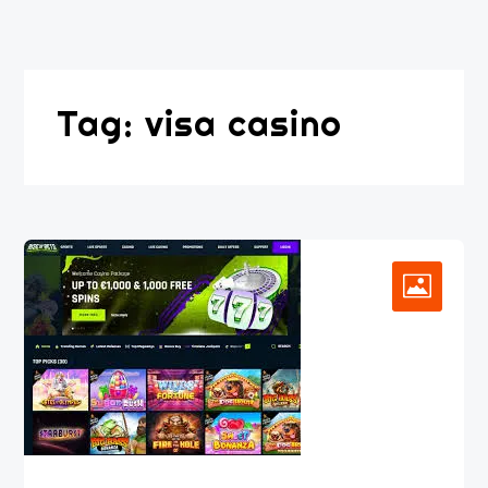
Tag:
visa casino