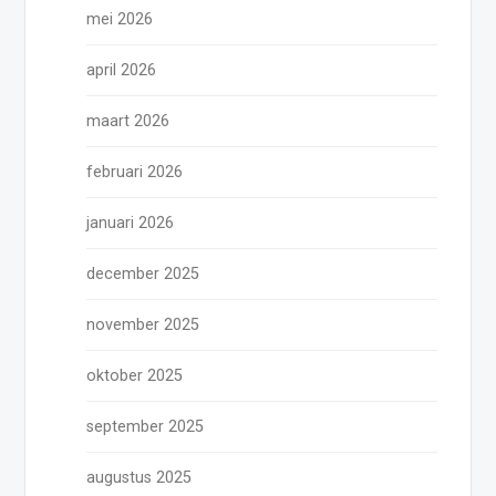
mei 2026
april 2026
maart 2026
februari 2026
januari 2026
december 2025
november 2025
oktober 2025
september 2025
augustus 2025