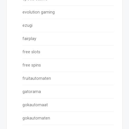
evolution gaming
ezugi
fairplay
free slots
free spins
fruitautomaten
gatorama
gokautomaat
gokautomaten