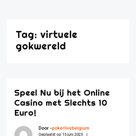
Tag:
virtuele
gokwereld
Speel Nu bij het Online
Casino met Slechts 10
Euro!
Door -
pokerlivebelgium
Geplaatst op
15 juni 2025