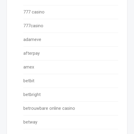
777 casino
777casino
adameve
afterpay
amex
betbit
betbright
betrouwbare online casino
betway