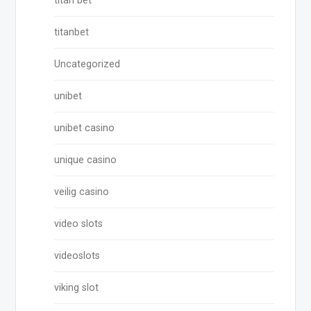
titan bet
titanbet
Uncategorized
unibet
unibet casino
unique casino
veilig casino
video slots
videoslots
viking slot