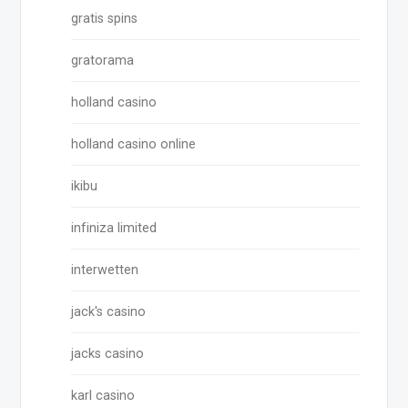
gratis spins
gratorama
holland casino
holland casino online
ikibu
infiniza limited
interwetten
jack's casino
jacks casino
karl casino