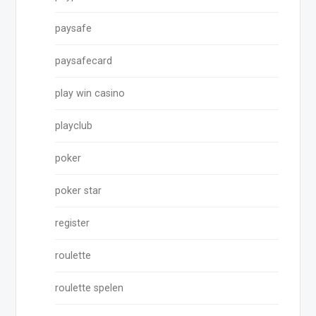
paysafe
paysafecard
play win casino
playclub
poker
poker star
register
roulette
roulette spelen