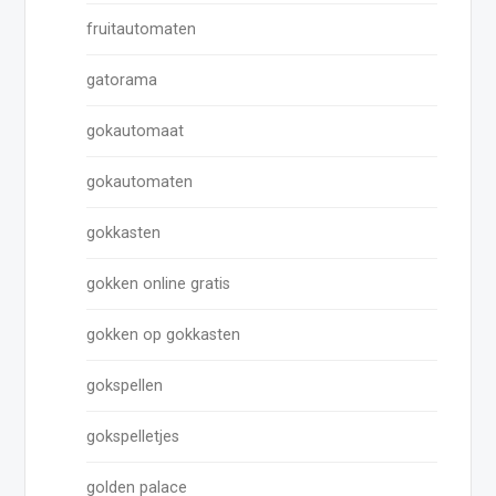
fruitautomaten
gatorama
gokautomaat
gokautomaten
gokkasten
gokken online gratis
gokken op gokkasten
gokspellen
gokspelletjes
golden palace