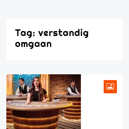
Tag:
verstandig
omgaan