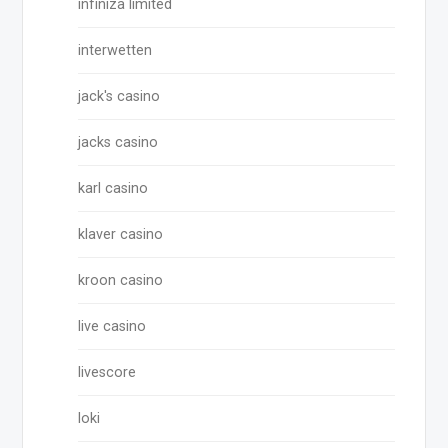
infiniza limited
interwetten
jack's casino
jacks casino
karl casino
klaver casino
kroon casino
live casino
livescore
loki