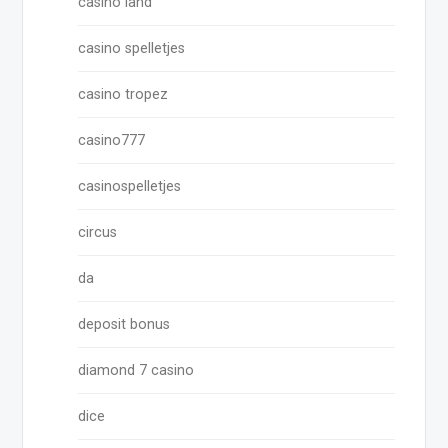
casino land
casino spelletjes
casino tropez
casino777
casinospelletjes
circus
da
deposit bonus
diamond 7 casino
dice