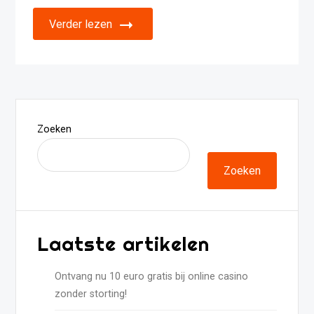
Verder lezen
Zoeken
Zoeken
Laatste artikelen
Ontvang nu 10 euro gratis bij online casino
zonder storting!