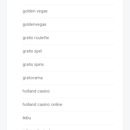
golden vegas
goldenvegas
gratis roulette
gratis spel
gratis spins
gratorama
holland casino
holland casino online
ikibu