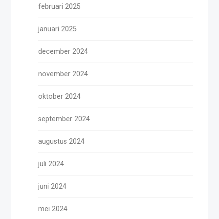
februari 2025
januari 2025
december 2024
november 2024
oktober 2024
september 2024
augustus 2024
juli 2024
juni 2024
mei 2024