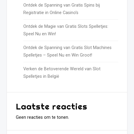
Ontdek de Spanning van Gratis Spins bij
Registratie in Online Casino’s
Ontdek de Magie van Gratis Slots Spelletjes:
Speel Nu en Win!
Ontdek de Spanning van Gratis Slot Machines
Spelletjes – Speel Nu en Win Groot!
Verken de Betoverende Wereld van Slot
Spelletjes in België
Laatste reacties
Geen reacties om te tonen.