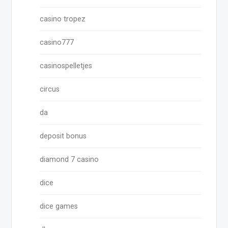
casino tropez
casino777
casinospelletjes
circus
da
deposit bonus
diamond 7 casino
dice
dice games