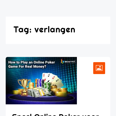
Tag:
verlangen