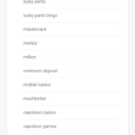
lucky pants
lucky pants bingo
mastercard
merkur
million
minimum deposit
mobiel casino
muchbetter
napoleon casino
napoleon games