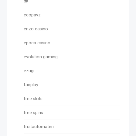
dk
ecopayz
enzo casino
epoca casino
evolution gaming
ezugi
fairplay
free slots
free spins
fruitautomaten