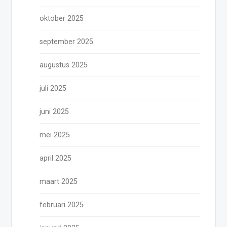
oktober 2025
september 2025
augustus 2025
juli 2025
juni 2025
mei 2025
april 2025
maart 2025
februari 2025