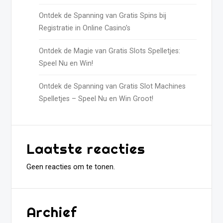
Ontdek de Spanning van Gratis Spins bij
Registratie in Online Casino’s
Ontdek de Magie van Gratis Slots Spelletjes:
Speel Nu en Win!
Ontdek de Spanning van Gratis Slot Machines
Spelletjes – Speel Nu en Win Groot!
Laatste reacties
Geen reacties om te tonen.
Archief