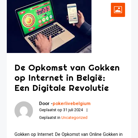
De Opkomst van Gokken
op Internet in België:
Een Digitale Revolutie
Door -
pokerlivebelgium
Geplaatst op
31 juli 2024
Geplaatst in
Uncategorized
Gokken op Internet: De Opkomst van Online Gokken in