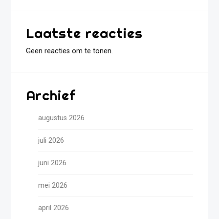
Laatste reacties
Geen reacties om te tonen.
Archief
augustus 2026
juli 2026
juni 2026
mei 2026
april 2026