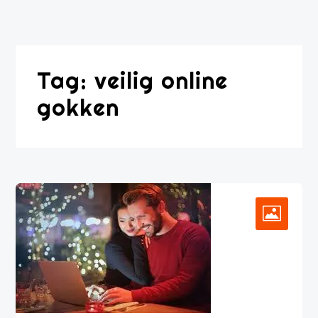
Tag:
veilig online
gokken