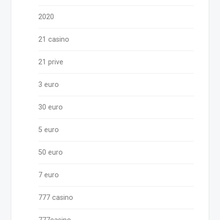
2020
21 casino
21 prive
3 euro
30 euro
5 euro
50 euro
7 euro
777 casino