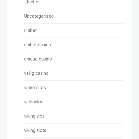
titanbet
Uncategorized
unibet
unibet casino
unique casino
veilig casino
video slots
videoslots
viking slot
viking slots