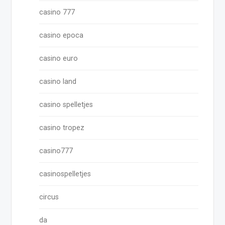
casino 777
casino epoca
casino euro
casino land
casino spelletjes
casino tropez
casino777
casinospelletjes
circus
da