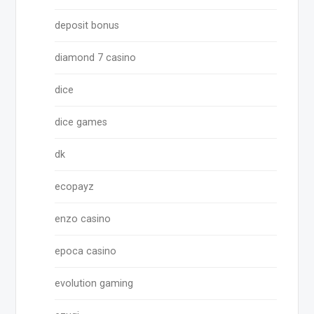
deposit bonus
diamond 7 casino
dice
dice games
dk
ecopayz
enzo casino
epoca casino
evolution gaming