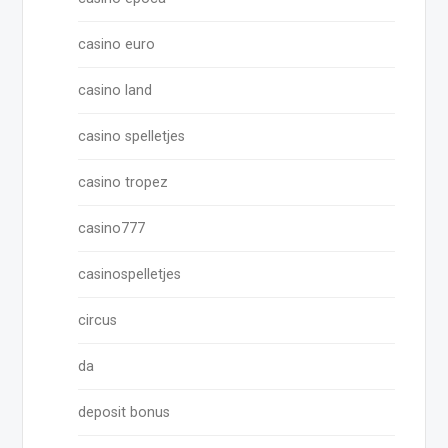
casino euro
casino land
casino spelletjes
casino tropez
casino777
casinospelletjes
circus
da
deposit bonus