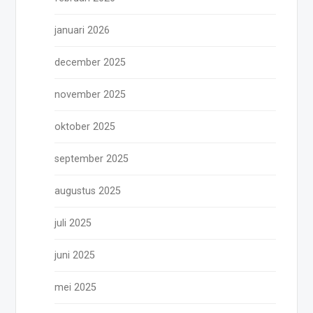
januari 2026
december 2025
november 2025
oktober 2025
september 2025
augustus 2025
juli 2025
juni 2025
mei 2025