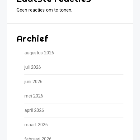
Geen reacties om te tonen.
Archief
augustus 2026
juli 2026
juni 2026
mei 2026
april 2026
maart 2026
februari 2026