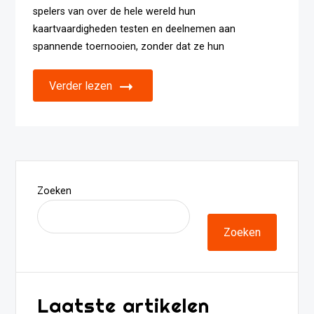
spelers van over de hele wereld hun
kaartvaardigheden testen en deelnemen aan
spannende toernooien, zonder dat ze hun
Verder lezen
Zoeken
Zoeken
Laatste artikelen