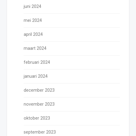
juni 2024
mei 2024
april 2024
maart 2024
februari 2024
januari 2024
december 2023
november 2023
oktober 2023
september 2023