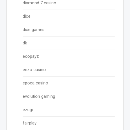
diamond 7 casino
dice
dice games
dk
ecopayz
enzo casino
epoca casino
evolution gaming
ezugi
fairplay