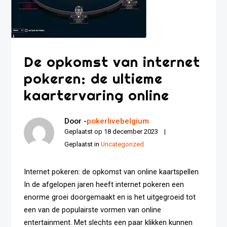
De opkomst van internet
pokeren: de ultieme
kaartervaring online
Door -
pokerlivebelgium
Geplaatst op
18 december 2023
Geplaatst in
Uncategorized
Internet pokeren: de opkomst van online kaartspellen
In de afgelopen jaren heeft internet pokeren een
enorme groei doorgemaakt en is het uitgegroeid tot
een van de populairste vormen van online
entertainment. Met slechts een paar klikken kunnen