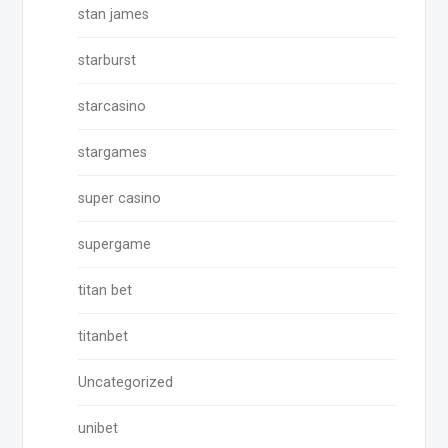
stan james
starburst
starcasino
stargames
super casino
supergame
titan bet
titanbet
Uncategorized
unibet