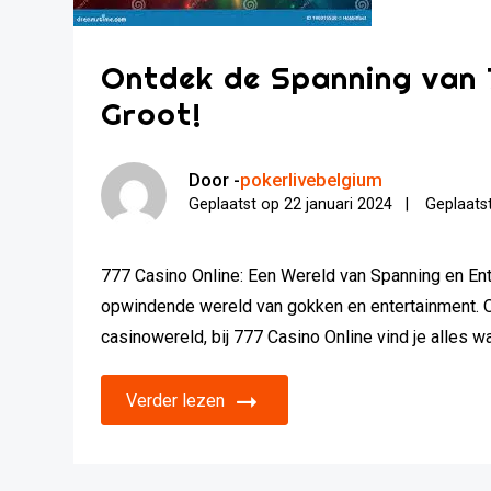
Ontdek de Spanning van 7
Groot!
Door -
pokerlivebelgium
Geplaatst op
22 januari 2024
Geplaats
777 Casino Online: Een Wereld van Spanning en Ent
opwindende wereld van gokken en entertainment. Of
casinowereld, bij 777 Casino Online vind je alles 
Verder lezen