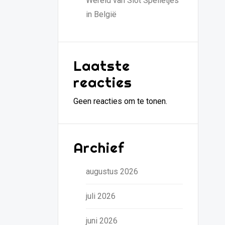
Wereld van Slot Spelletjes
in België
Laatste
reacties
Geen reacties om te tonen.
Archief
augustus 2026
juli 2026
juni 2026