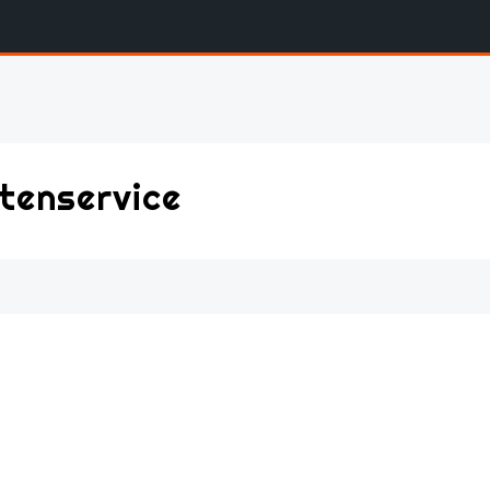
tenservice