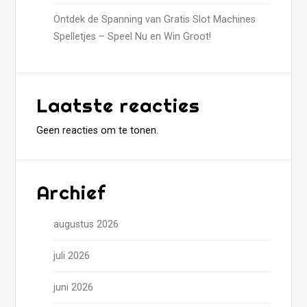
Ontdek de Spanning van Gratis Slot Machines
Spelletjes – Speel Nu en Win Groot!
Laatste reacties
Geen reacties om te tonen.
Archief
augustus 2026
juli 2026
juni 2026