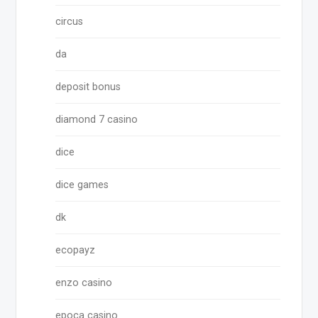
circus
da
deposit bonus
diamond 7 casino
dice
dice games
dk
ecopayz
enzo casino
epoca casino