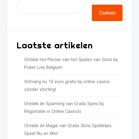
Zoeken
Laatste artikelen
Ontdek het Plezier van het Spelen van Slots bij
Poker Live Belgium
Ontvang nu 10 euro gratis bij online casino
zonder storting!
Ontdek de Spanning van Gratis Spins bij
Registratie in Online Casino’s
Ontdek de Magie van Gratis Slots Spelletjes:
Speel Nu en Win!