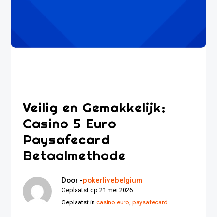
Veilig en Gemakkelijk:
Casino 5 Euro
Paysafecard
Betaalmethode
Door -
pokerlivebelgium
Geplaatst op
21 mei 2026
Geplaatst in
casino euro
,
paysafecard