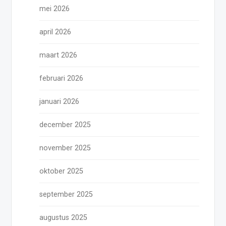
mei 2026
april 2026
maart 2026
februari 2026
januari 2026
december 2025
november 2025
oktober 2025
september 2025
augustus 2025