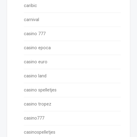
caribic
carnival
casino 777
casino epoca
casino euro
casino land
casino spelletjes
casino tropez
casino777
casinospelletjes