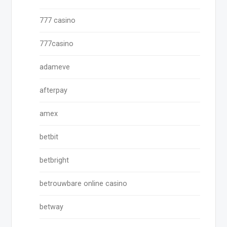
777 casino
777casino
adameve
afterpay
amex
betbit
betbright
betrouwbare online casino
betway