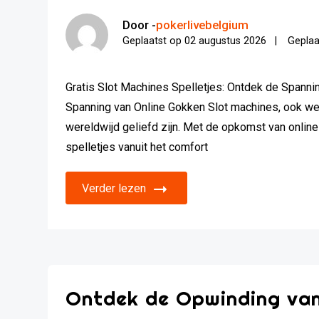
Door -
pokerlivebelgium
Geplaatst op
02 augustus 2026
Geplaa
Gratis Slot Machines Spelletjes: Ontdek de Spanni
Spanning van Online Gokken Slot machines, ook wel
wereldwijd geliefd zijn. Met de opkomst van online
spelletjes vanuit het comfort
Verder lezen
Ontdek de Opwinding van