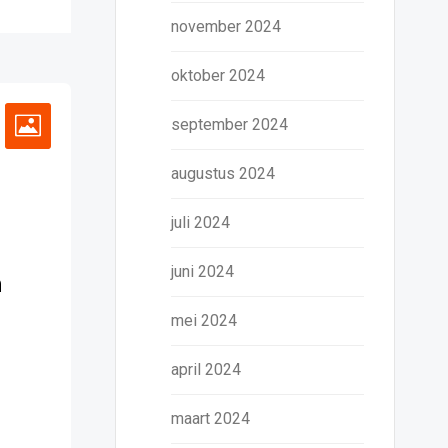
november 2024
oktober 2024
september 2024
augustus 2024
juli 2024
juni 2024
n
mei 2024
april 2024
maart 2024