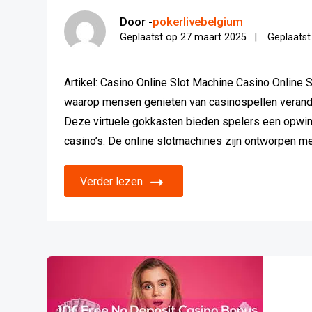
Door -
pokerlivebelgium
Geplaatst op
27 maart 2025
Geplaatst
Artikel: Casino Online Slot Machine Casino Online 
waarop mensen genieten van casinospellen verander
Deze virtuele gokkasten bieden spelers een opwin
casino’s. De online slotmachines zijn ontworpen m
Verder lezen