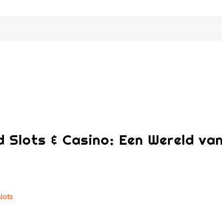
d Slots & Casino: Een Wereld va
slots