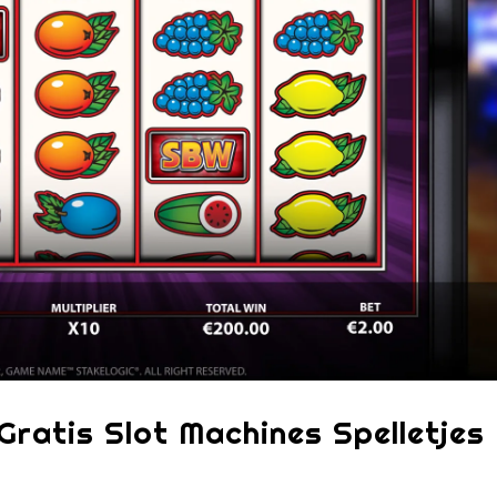
ratis Slot Machines Spelletjes 