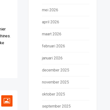
mei 2026
april 2026
nier
maart 2026
chines.
eke
februari 2026
januari 2026
december 2025
november 2025
oktober 2025
september 2025