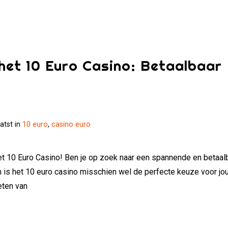
het 10 Euro Casino: Betaalbaar
atst in
10 euro
,
casino euro
et 10 Euro Casino! Ben je op zoek naar een spannende en betaal
n is het 10 euro casino misschien wel de perfecte keuze voor jo
eten van