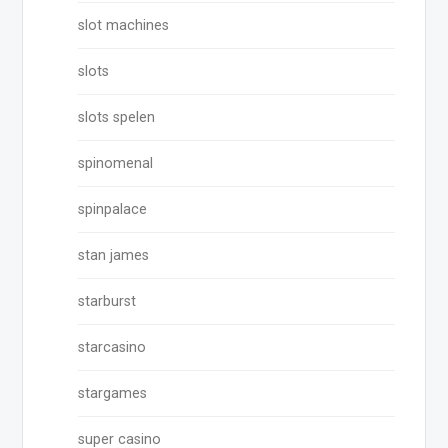
slot machines
slots
slots spelen
spinomenal
spinpalace
stan james
starburst
starcasino
stargames
super casino