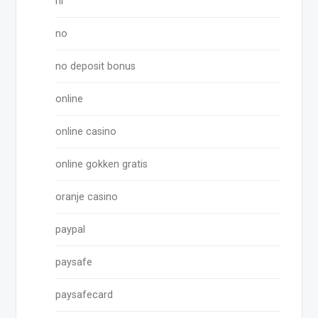
nl
no
no deposit bonus
online
online casino
online gokken gratis
oranje casino
paypal
paysafe
paysafecard