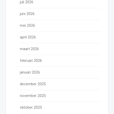
juli 2026
juni 2026
mei 2026
april 2026
maart 2026
februari 2026
januari 2026
december 2025
november 2025
oktober 2025