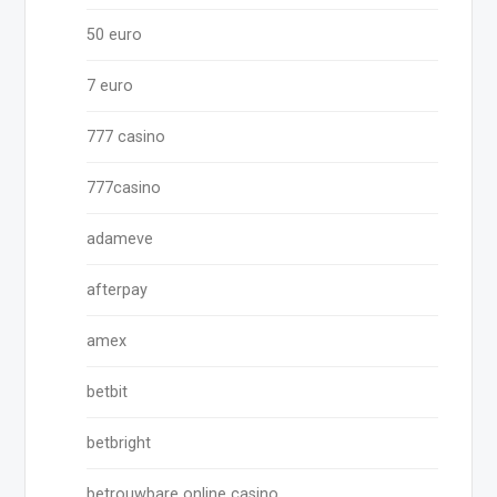
50 euro
7 euro
777 casino
777casino
adameve
afterpay
amex
betbit
betbright
betrouwbare online casino