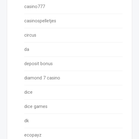
casino777
casinospelletjes
circus
da
deposit bonus
diamond 7 casino
dice
dice games
dk
ecopayz