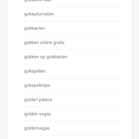
gokautomaten
gokkasten
gokken online gratis
gokken op gokkasten
gokspellen
gokspelletjes
golden palace
golden vegas
goldenvegas