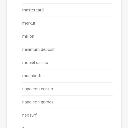
mastercard
merkur
million
minimum deposit
mobiel casino
muchbetter
napoleon casino
napoleon games
neosurf