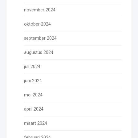
november 2024
oktober 2024
september 2024
augustus 2024
juli 2024
juni 2024
mei 2024
april 2024
maart 2024
februari 2024