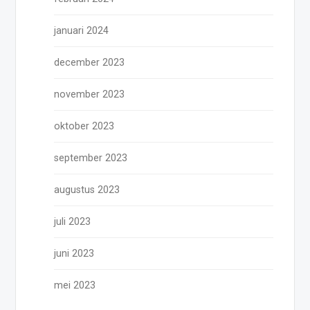
januari 2024
december 2023
november 2023
oktober 2023
september 2023
augustus 2023
juli 2023
juni 2023
mei 2023