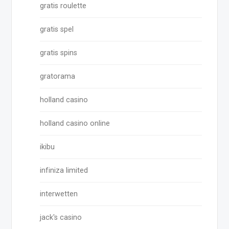
gratis roulette
gratis spel
gratis spins
gratorama
holland casino
holland casino online
ikibu
infiniza limited
interwetten
jack's casino