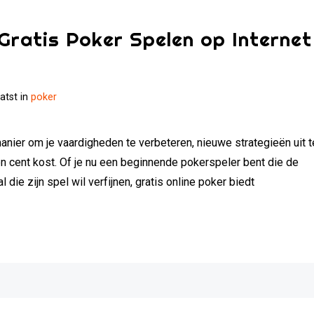
Gratis Poker Spelen op Internet
atst in
poker
anier om je vaardigheden te verbeteren, nieuwe strategieën uit t
en cent kost. Of je nu een beginnende pokerspeler bent die de
 die zijn spel wil verfijnen, gratis online poker biedt