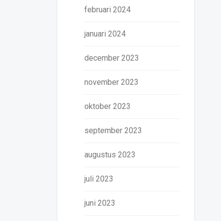
februari 2024
januari 2024
december 2023
november 2023
oktober 2023
september 2023
augustus 2023
juli 2023
juni 2023