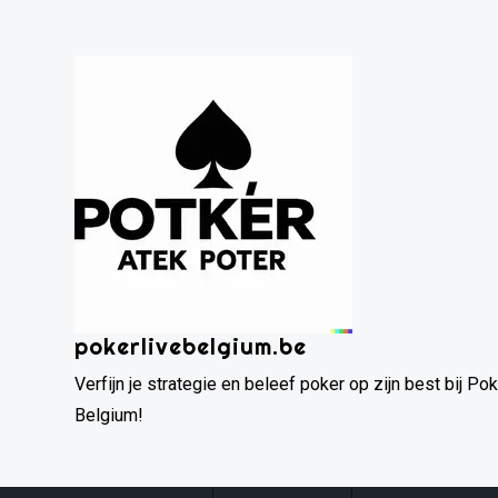
Ga
naar
de
inhoud
pokerlivebelgium.be
Verfijn je strategie en beleef poker op zijn best bij Po
Belgium!