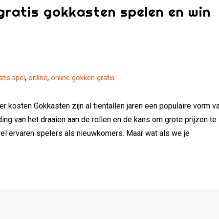
gratis gokkasten spelen en win
atis spel
,
online
,
online gokken gratis
r kosten Gokkasten zijn al tientallen jaren een populaire vorm v
ing van het draaien aan de rollen en de kans om grote prijzen te
el ervaren spelers als nieuwkomers. Maar wat als we je