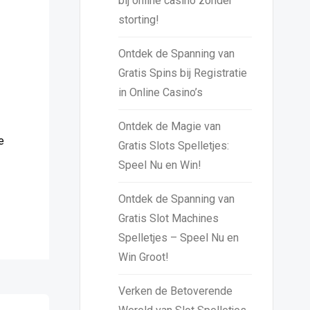
bij online casino zonder
storting!
Ontdek de Spanning van
Gratis Spins bij Registratie
in Online Casino’s
Ontdek de Magie van
e
Gratis Slots Spelletjes:
Speel Nu en Win!
Ontdek de Spanning van
Gratis Slot Machines
Spelletjes – Speel Nu en
Win Groot!
Verken de Betoverende