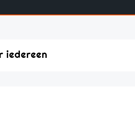
r iedereen