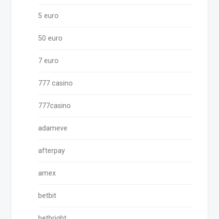
5 euro
50 euro
7 euro
777 casino
777casino
adameve
afterpay
amex
betbit
betbright