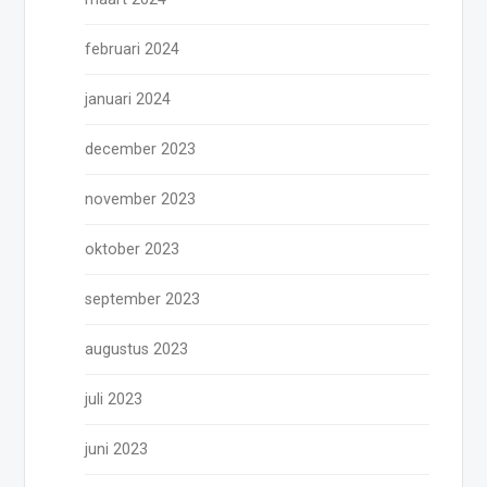
februari 2024
januari 2024
december 2023
november 2023
oktober 2023
september 2023
augustus 2023
juli 2023
juni 2023