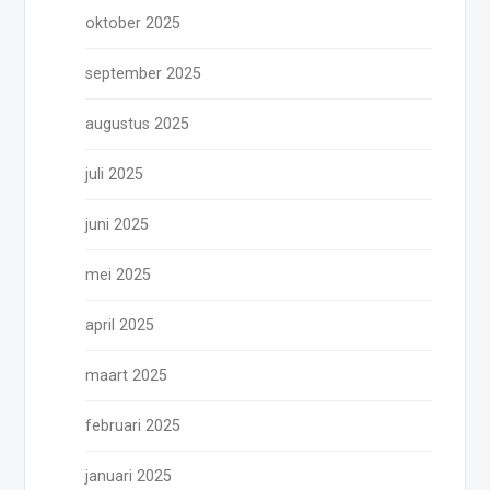
oktober 2025
september 2025
augustus 2025
juli 2025
juni 2025
mei 2025
april 2025
maart 2025
februari 2025
januari 2025