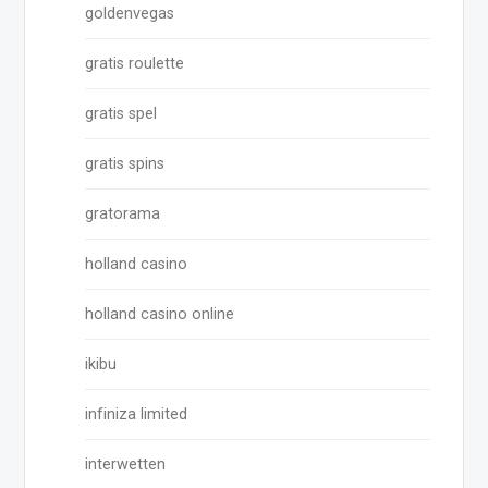
goldenvegas
gratis roulette
gratis spel
gratis spins
gratorama
holland casino
holland casino online
ikibu
infiniza limited
interwetten