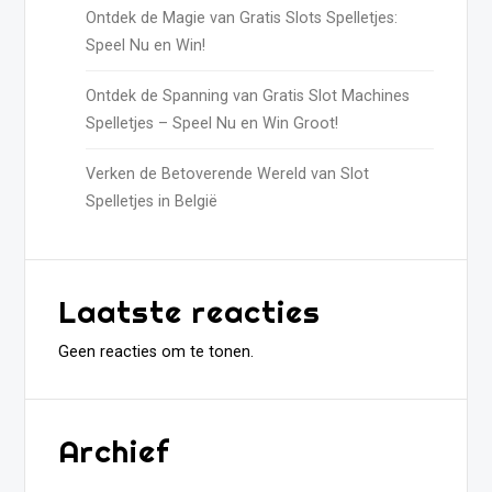
Ontdek de Magie van Gratis Slots Spelletjes:
Speel Nu en Win!
Ontdek de Spanning van Gratis Slot Machines
Spelletjes – Speel Nu en Win Groot!
Verken de Betoverende Wereld van Slot
Spelletjes in België
Laatste reacties
Geen reacties om te tonen.
Archief