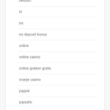
neosurf
nl
no
no deposit bonus
online
online casino
online gokken gratis
oranje casino
paypal
paysafe