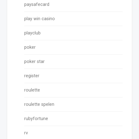
paysafecard
play win casino
playclub
poker
poker star
register
roulette
roulette spelen
rubyfortune
rv