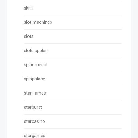
skrill
slot machines
slots
slots spelen
spinomenal
spinpalace
stan james
starburst
starcasino
stargames