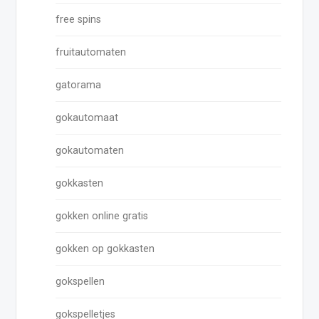
free spins
fruitautomaten
gatorama
gokautomaat
gokautomaten
gokkasten
gokken online gratis
gokken op gokkasten
gokspellen
gokspelletjes