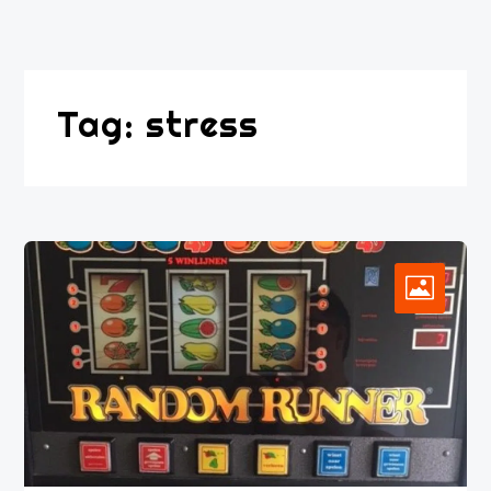
Tag:
stress