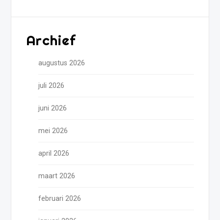
Archief
augustus 2026
juli 2026
juni 2026
mei 2026
april 2026
maart 2026
februari 2026