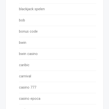
blackjack spelen
bob
bonus code
bwin
bwin casino
caribic
carnival
casino 777
casino epoca