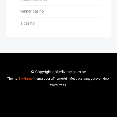
winner casino
z casino
© Copyright pokerlivebelgium.be
Thema:
Inx Game
-thema door aThemeArt - Met trots aangedreven door
WordPress.