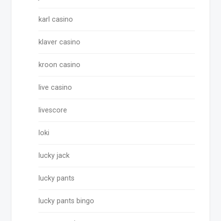
karl casino
klaver casino
kroon casino
live casino
livescore
loki
lucky jack
lucky pants
lucky pants bingo