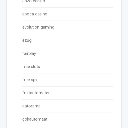
enzo casino
epoca casino
evolution gaming
ezugi
fairplay
free slots
free spins
fruitautomaten
gatorama
gokautomaat