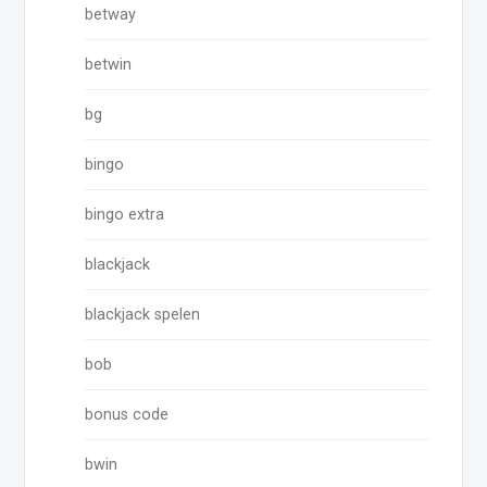
betway
betwin
bg
bingo
bingo extra
blackjack
blackjack spelen
bob
bonus code
bwin