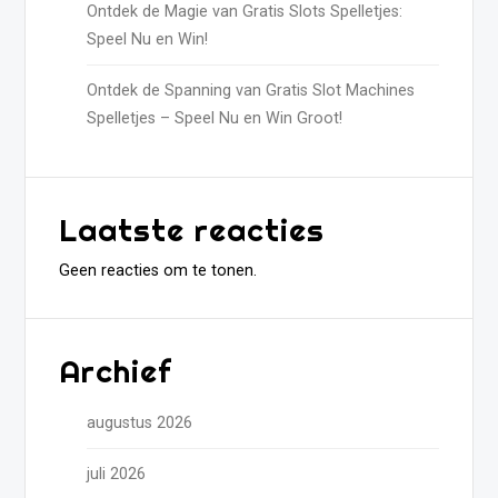
Ontdek de Magie van Gratis Slots Spelletjes:
Speel Nu en Win!
Ontdek de Spanning van Gratis Slot Machines
Spelletjes – Speel Nu en Win Groot!
Laatste reacties
Geen reacties om te tonen.
Archief
augustus 2026
juli 2026