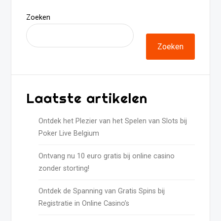
Zoeken
Zoeken
Laatste artikelen
Ontdek het Plezier van het Spelen van Slots bij
Poker Live Belgium
Ontvang nu 10 euro gratis bij online casino
zonder storting!
Ontdek de Spanning van Gratis Spins bij
Registratie in Online Casino’s