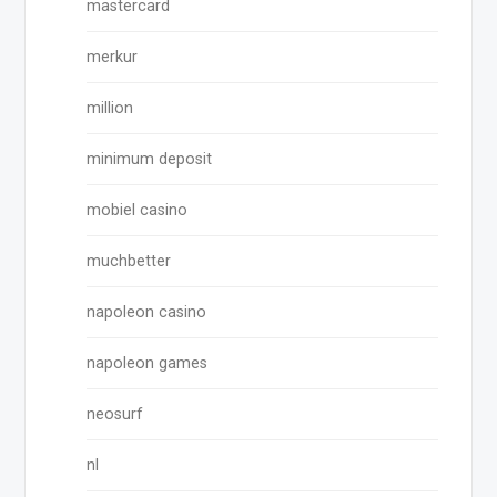
mastercard
merkur
million
minimum deposit
mobiel casino
muchbetter
napoleon casino
napoleon games
neosurf
nl