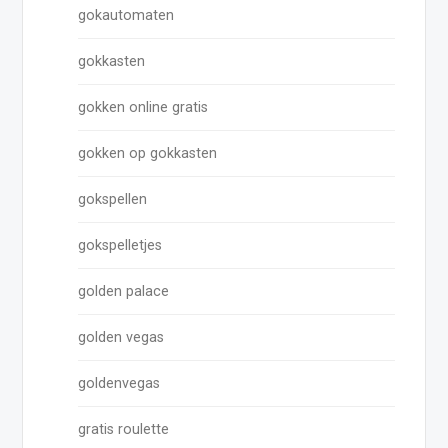
gokautomaten
gokkasten
gokken online gratis
gokken op gokkasten
gokspellen
gokspelletjes
golden palace
golden vegas
goldenvegas
gratis roulette