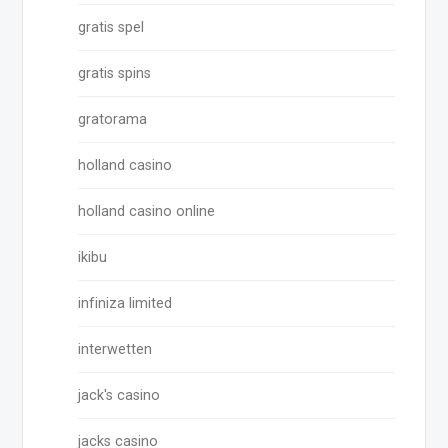
gratis spel
gratis spins
gratorama
holland casino
holland casino online
ikibu
infiniza limited
interwetten
jack's casino
jacks casino