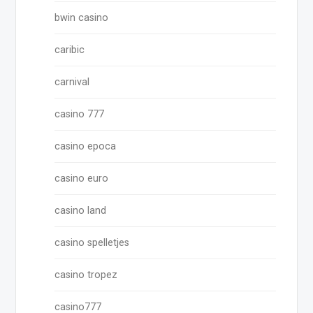
bwin casino
caribic
carnival
casino 777
casino epoca
casino euro
casino land
casino spelletjes
casino tropez
casino777