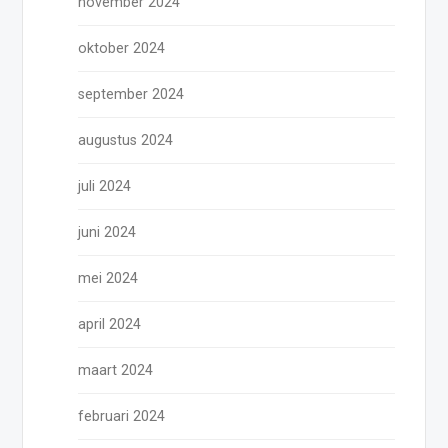
november 2024
oktober 2024
september 2024
augustus 2024
juli 2024
juni 2024
mei 2024
april 2024
maart 2024
februari 2024