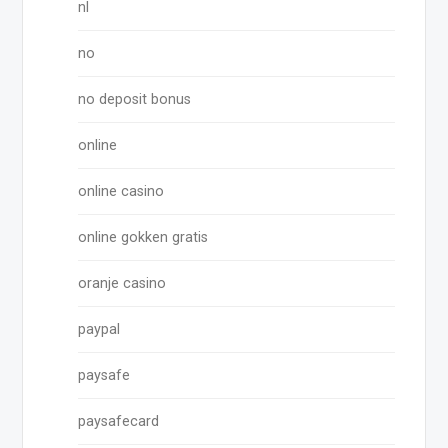
nl
no
no deposit bonus
online
online casino
online gokken gratis
oranje casino
paypal
paysafe
paysafecard