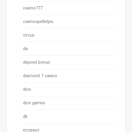
casino777
casinospelletjes
circus
da
deposit bonus
diamond 7 casino
dice
dice games
dk
ecopayz