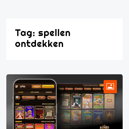
Tag:
spellen
ontdekken