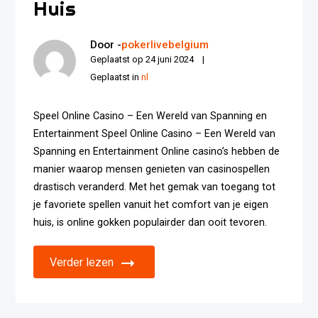
Huis
Door -
pokerlivebelgium
Geplaatst op
24 juni 2024
Geplaatst in
nl
Speel Online Casino – Een Wereld van Spanning en
Entertainment Speel Online Casino – Een Wereld van
Spanning en Entertainment Online casino’s hebben de
manier waarop mensen genieten van casinospellen
drastisch veranderd. Met het gemak van toegang tot
je favoriete spellen vanuit het comfort van je eigen
huis, is online gokken populairder dan ooit tevoren.
Verder lezen