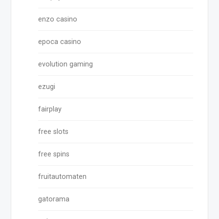
enzo casino
epoca casino
evolution gaming
ezugi
fairplay
free slots
free spins
fruitautomaten
gatorama