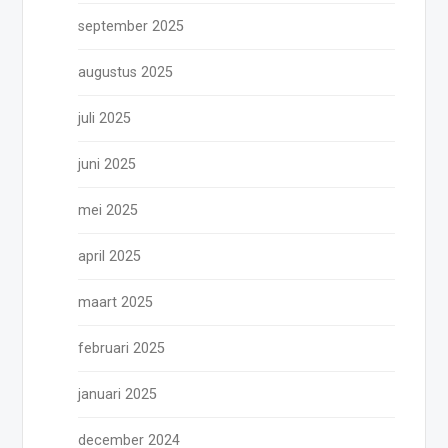
september 2025
augustus 2025
juli 2025
juni 2025
mei 2025
april 2025
maart 2025
februari 2025
januari 2025
december 2024