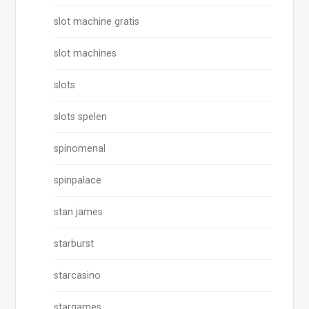
slot machine gratis
slot machines
slots
slots spelen
spinomenal
spinpalace
stan james
starburst
starcasino
stargames