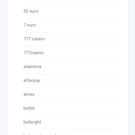
50 euro
7 euro
777 casino
777casino
adameve
afterpay
amex
betbit
betbright