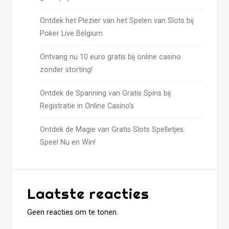
Ontdek het Plezier van het Spelen van Slots bij
Poker Live Belgium
Ontvang nu 10 euro gratis bij online casino
zonder storting!
Ontdek de Spanning van Gratis Spins bij
Registratie in Online Casino’s
Ontdek de Magie van Gratis Slots Spelletjes:
Speel Nu en Win!
Laatste reacties
Geen reacties om te tonen.