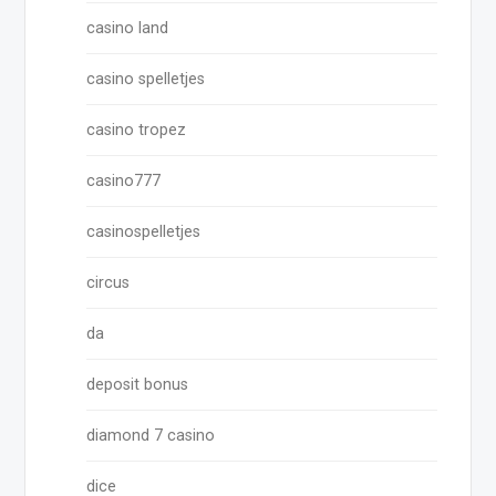
casino land
casino spelletjes
casino tropez
casino777
casinospelletjes
circus
da
deposit bonus
diamond 7 casino
dice