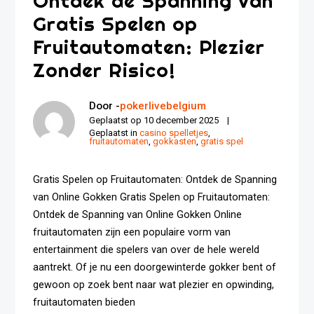
Ontdek de Spanning van
Gratis Spelen op
Fruitautomaten: Plezier
Zonder Risico!
Door -
pokerlivebelgium
Geplaatst op
10 december 2025
Geplaatst in
casino spelletjes
,
fruitautomaten
,
gokkasten
,
gratis spel
Gratis Spelen op Fruitautomaten: Ontdek de Spanning
van Online Gokken Gratis Spelen op Fruitautomaten:
Ontdek de Spanning van Online Gokken Online
fruitautomaten zijn een populaire vorm van
entertainment die spelers van over de hele wereld
aantrekt. Of je nu een doorgewinterde gokker bent of
gewoon op zoek bent naar wat plezier en opwinding,
fruitautomaten bieden