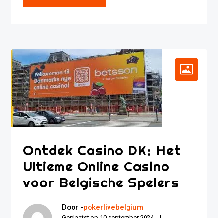
Ontdek Casino DK: Het
Ultieme Online Casino
voor Belgische Spelers
Door -
pokerlivebelgium
Geplaatst op
10 september 2024