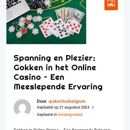
Spanning en Plezier:
Gokken in het Online
Casino – Een
Meeslepende Ervaring
Door -
pokerlivebelgium
Geplaatst op
21 augustus 2024
Geplaatst in
Uncategorized