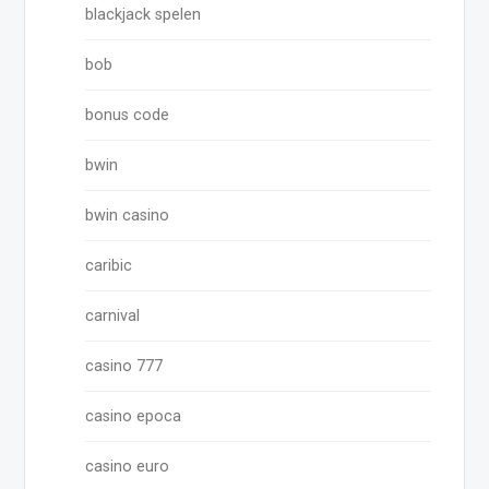
blackjack spelen
bob
bonus code
bwin
bwin casino
caribic
carnival
casino 777
casino epoca
casino euro