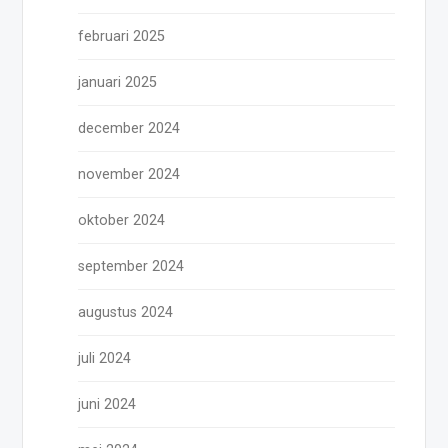
februari 2025
januari 2025
december 2024
november 2024
oktober 2024
september 2024
augustus 2024
juli 2024
juni 2024