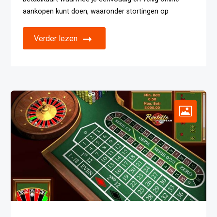
aankopen kunt doen, waaronder stortingen op
Verder lezen