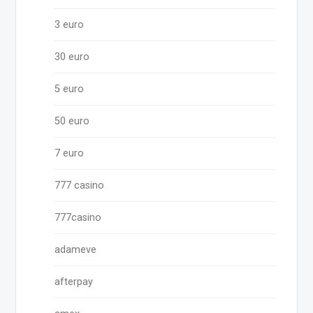
3 euro
30 euro
5 euro
50 euro
7 euro
777 casino
777casino
adameve
afterpay