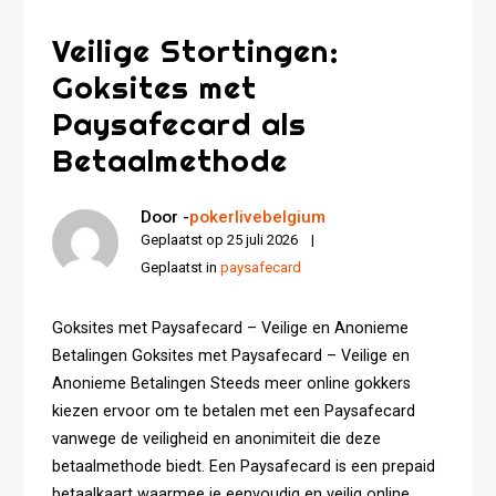
Veilige Stortingen:
Goksites met
Paysafecard als
Betaalmethode
Door -
pokerlivebelgium
Geplaatst op
25 juli 2026
Geplaatst in
paysafecard
Goksites met Paysafecard – Veilige en Anonieme
Betalingen Goksites met Paysafecard – Veilige en
Anonieme Betalingen Steeds meer online gokkers
kiezen ervoor om te betalen met een Paysafecard
vanwege de veiligheid en anonimiteit die deze
betaalmethode biedt. Een Paysafecard is een prepaid
betaalkaart waarmee je eenvoudig en veilig online