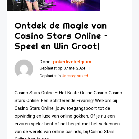
Ontdek de Magie van
Casino Stars Online –
Speel en Win Groot!
Door -
pokerlivebelgium
Geplaatst op
07 mei 2024
Geplaatst in
Uncategorized
Casino Stars Online – Het Beste Online Casino Casino
Stars Online: Een Schitterende Ervaring! Welkom bij
Casino Stars Online, jouw toegangspoort tot de
opwinding en luxe van online gokken. Of je nu een
ervaren speler bent of net begint met het verkennen
van de wereld van online casino’s, bij Casino Stars