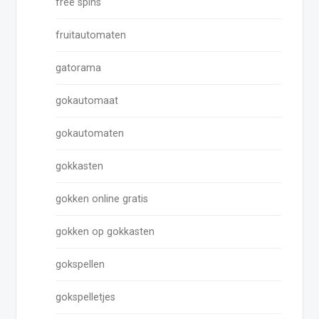
free spins
fruitautomaten
gatorama
gokautomaat
gokautomaten
gokkasten
gokken online gratis
gokken op gokkasten
gokspellen
gokspelletjes