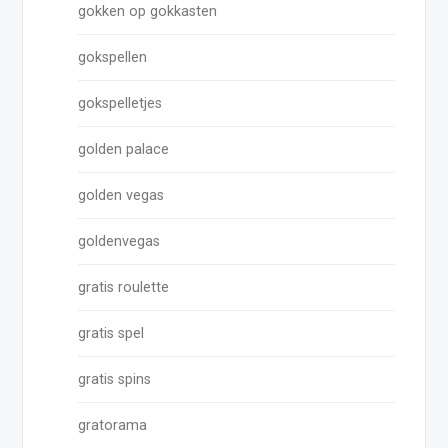
gokken op gokkasten
gokspellen
gokspelletjes
golden palace
golden vegas
goldenvegas
gratis roulette
gratis spel
gratis spins
gratorama