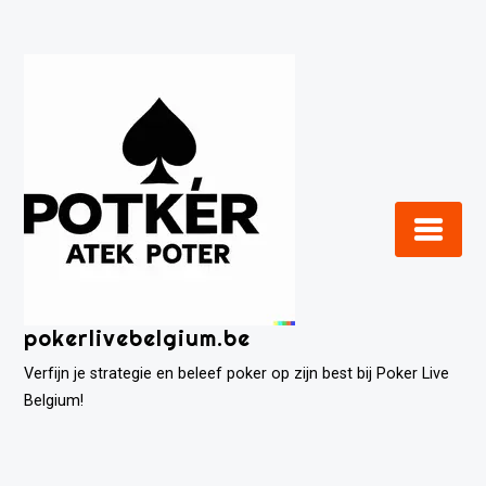
Ga
naar
de
inhoud
pokerlivebelgium.be
Verfijn je strategie en beleef poker op zijn best bij Poker Live
Belgium!