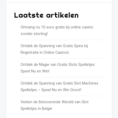
Laatste artikelen
Ontvang nu 10 euro gratis bij online casino
zonder storting!
Ontdek de Spanning van Gratis Spins bij
Registratie in Online Casino’s
Ontdek de Magie van Gratis Slots Spelletjes:
Speel Nu en Win!
Ontdek de Spanning van Gratis Slot Machines
Spelletjes – Speel Nu en Win Groot!
Verken de Betoverende Wereld van Slot
Spelletjes in België