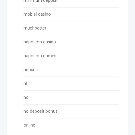
minimum deposit
mobiel casino
muchbetter
napoleon casino
napoleon games
neosurf
nl
no
no deposit bonus
online