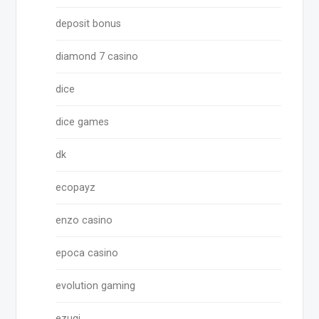
deposit bonus
diamond 7 casino
dice
dice games
dk
ecopayz
enzo casino
epoca casino
evolution gaming
ezugi