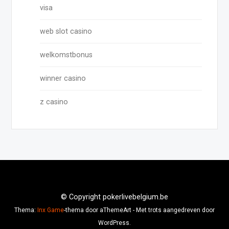
visa
web slot casino
welkomstbonus
winner casino
z casino
© Copyright pokerlivebelgium.be
Thema:
Inx Game
-thema door aThemeArt - Met trots aangedreven door
WordPress.