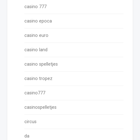
casino 777
casino epoca
casino euro
casino land
casino spelletjes
casino tropez
casino777
casinospelletjes
circus
da