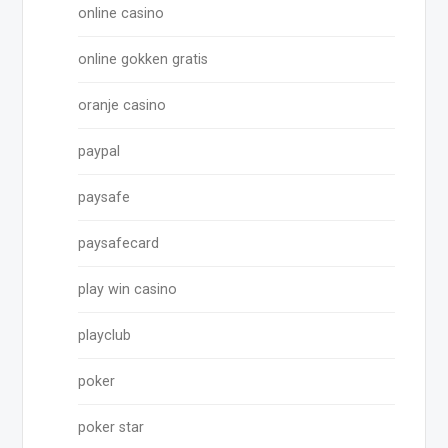
online casino
online gokken gratis
oranje casino
paypal
paysafe
paysafecard
play win casino
playclub
poker
poker star