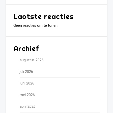
Laatste reacties
Geen reacties om te tonen.
Archief
augustus 2026
juli 2026
juni 2026
mei 2026
april 2026