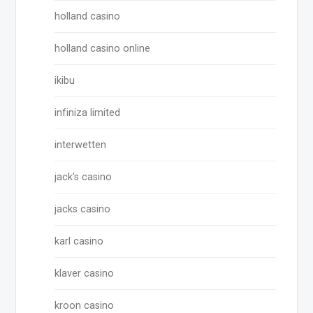
holland casino
holland casino online
ikibu
infiniza limited
interwetten
jack's casino
jacks casino
karl casino
klaver casino
kroon casino