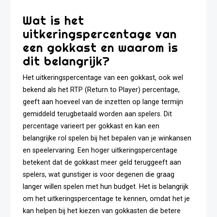
Wat is het
uitkeringspercentage van
een gokkast en waarom is
dit belangrijk?
Het uitkeringspercentage van een gokkast, ook wel
bekend als het RTP (Return to Player) percentage,
geeft aan hoeveel van de inzetten op lange termijn
gemiddeld terugbetaald worden aan spelers. Dit
percentage varieert per gokkast en kan een
belangrijke rol spelen bij het bepalen van je winkansen
en speelervaring. Een hoger uitkeringspercentage
betekent dat de gokkast meer geld teruggeeft aan
spelers, wat gunstiger is voor degenen die graag
langer willen spelen met hun budget. Het is belangrijk
om het uitkeringspercentage te kennen, omdat het je
kan helpen bij het kiezen van gokkasten die betere