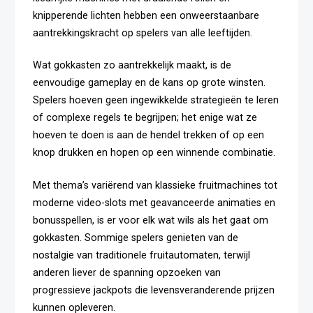
knipperende lichten hebben een onweerstaanbare
aantrekkingskracht op spelers van alle leeftijden.
Wat gokkasten zo aantrekkelijk maakt, is de
eenvoudige gameplay en de kans op grote winsten.
Spelers hoeven geen ingewikkelde strategieën te leren
of complexe regels te begrijpen; het enige wat ze
hoeven te doen is aan de hendel trekken of op een
knop drukken en hopen op een winnende combinatie.
Met thema’s variërend van klassieke fruitmachines tot
moderne video-slots met geavanceerde animaties en
bonusspellen, is er voor elk wat wils als het gaat om
gokkasten. Sommige spelers genieten van de
nostalgie van traditionele fruitautomaten, terwijl
anderen liever de spanning opzoeken van
progressieve jackpots die levensveranderende prijzen
kunnen opleveren.