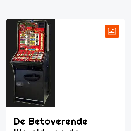
De Betoverende