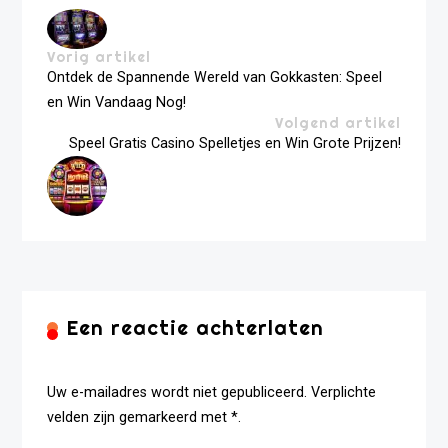
Vorig artikel
Ontdek de Spannende Wereld van Gokkasten: Speel
en Win Vandaag Nog!
Volgend artikel
Speel Gratis Casino Spelletjes en Win Grote Prijzen!
Een reactie achterlaten
Uw e-mailadres wordt niet gepubliceerd. Verplichte
velden zijn gemarkeerd met *.