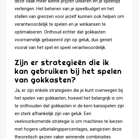
deze vaak meer kleine prijzen uitkeren en je speeltijd
verlengen. Het beheren van je speelbudget en het
stellen van grenzen voor jezelf kunnen ook helpen om
verantwoordelijk te spelen en je winkansen te
optimaliseren. Onthoud echter dat gokkasten
voornamelijk gebaseerd zijn op geluk, dus geniet
vooral van het spel en speel verantwoordelijk.
Zijn er strategieën die ik
kan gebruiken bij het spelen
van gokkasten?
Ja, er zijn enkele strategieën die je kunt overwegen bij
het spelen van gokkasten, hoewel het belangrijk is om
te onthouden dat gokkasten in de kern kansspelen zijn
en sterk afhankelijk zijn van geluk. Een
veelvoorkomende strategie is om machines te kiezen
met hogere uitbetalingspercentages, aangezien deze
theoretisch gezien vaker winnende combinaties