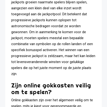
jackpots groeien naarmate spelers blijven spelen,
aangezien een klein deel van elke inzet wordt
toegevoegd aan de jackpotpool. Dit betekent dat
progressieve jackpots kunnen oplopen tot
astronomische bedragen voordat ze worden
gewonnen. Om in aanmerking te komen voor de
jackpot, moeten spelers meestal een bepaalde
combinatie van symbolen op de rollen landen of een
specifiek bonusspel activeren. Het winnen van een
progressieve jackpot is zeldzaam, maar het kan leiden
tot levensveranderende winsten voor gelukkige
spelers die op het juiste moment op de juiste plaats
zijn.
Zijn online gokkasten veilig
om te spelen?
Online gokkasten zijn over het algemeen veilig om te
spelen, mits je kiest voor gerenommeerde en