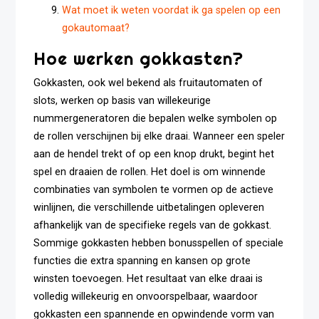
Wat moet ik weten voordat ik ga spelen op een
gokautomaat?
Hoe werken gokkasten?
Gokkasten, ook wel bekend als fruitautomaten of
slots, werken op basis van willekeurige
nummergeneratoren die bepalen welke symbolen op
de rollen verschijnen bij elke draai. Wanneer een speler
aan de hendel trekt of op een knop drukt, begint het
spel en draaien de rollen. Het doel is om winnende
combinaties van symbolen te vormen op de actieve
winlijnen, die verschillende uitbetalingen opleveren
afhankelijk van de specifieke regels van de gokkast.
Sommige gokkasten hebben bonusspellen of speciale
functies die extra spanning en kansen op grote
winsten toevoegen. Het resultaat van elke draai is
volledig willekeurig en onvoorspelbaar, waardoor
gokkasten een spannende en opwindende vorm van