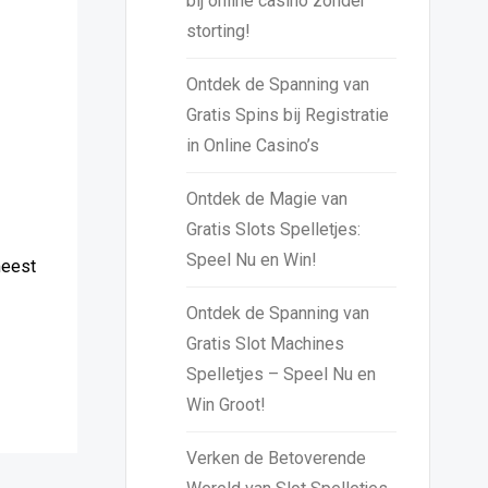
bij online casino zonder
storting!
Ontdek de Spanning van
Gratis Spins bij Registratie
in Online Casino’s
Ontdek de Magie van
Gratis Slots Spelletjes:
Speel Nu en Win!
meest
Ontdek de Spanning van
Gratis Slot Machines
Spelletjes – Speel Nu en
Win Groot!
Verken de Betoverende