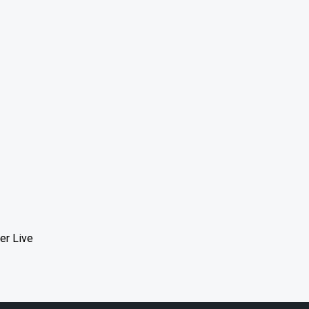
ker Live