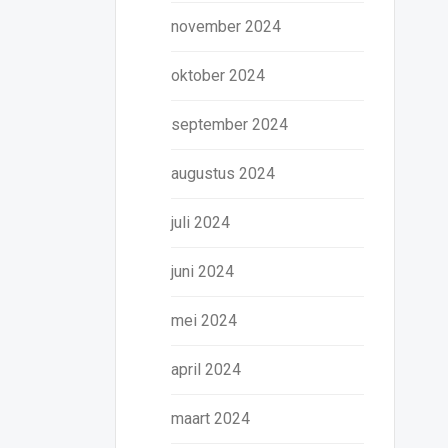
november 2024
oktober 2024
september 2024
augustus 2024
juli 2024
juni 2024
mei 2024
april 2024
maart 2024