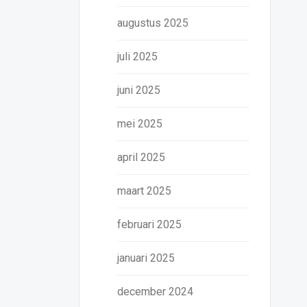
augustus 2025
juli 2025
juni 2025
mei 2025
april 2025
maart 2025
februari 2025
januari 2025
december 2024