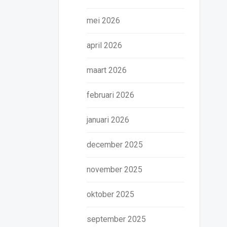
mei 2026
april 2026
maart 2026
februari 2026
januari 2026
december 2025
november 2025
oktober 2025
september 2025