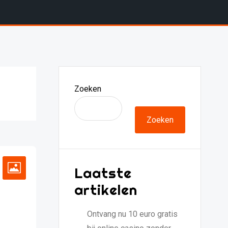
Zoeken
Zoeken
Laatste
artikelen
Ontvang nu 10 euro gratis