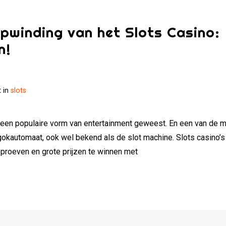
pwinding van het Slots Casino:
n!
t in
slots
al een populaire vorm van entertainment geweest. En een van de 
 gokautomaat, ook wel bekend als de slot machine. Slots casino’s
proeven en grote prijzen te winnen met