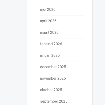
mei 2026
april 2026
maart 2026
februari 2026
januari 2026
december 2025
november 2025
oktober 2025
september 2025