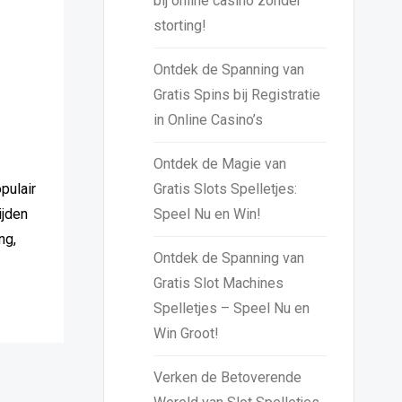
bij online casino zonder
storting!
Ontdek de Spanning van
Gratis Spins bij Registratie
in Online Casino’s
Ontdek de Magie van
pulair
Gratis Slots Spelletjes:
ijden
Speel Nu en Win!
ng,
Ontdek de Spanning van
Gratis Slot Machines
Spelletjes – Speel Nu en
Win Groot!
Verken de Betoverende