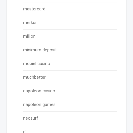
mastercard
merkur
million
minimum deposit
mobiel casino
muchbetter
napoleon casino
napoleon games
neosurf
nl