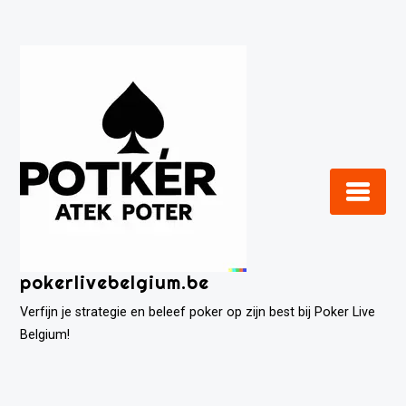
Ga
naar
de
inhoud
pokerlivebelgium.be
Verfijn je strategie en beleef poker op zijn best bij Poker Live
Belgium!