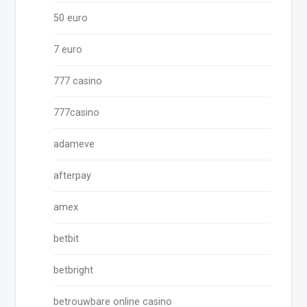
50 euro
7 euro
777 casino
777casino
adameve
afterpay
amex
betbit
betbright
betrouwbare online casino