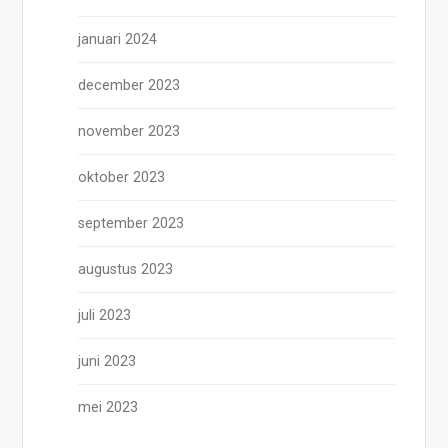
januari 2024
december 2023
november 2023
oktober 2023
september 2023
augustus 2023
juli 2023
juni 2023
mei 2023