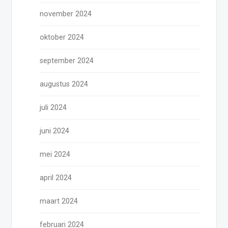
november 2024
oktober 2024
september 2024
augustus 2024
juli 2024
juni 2024
mei 2024
april 2024
maart 2024
februari 2024