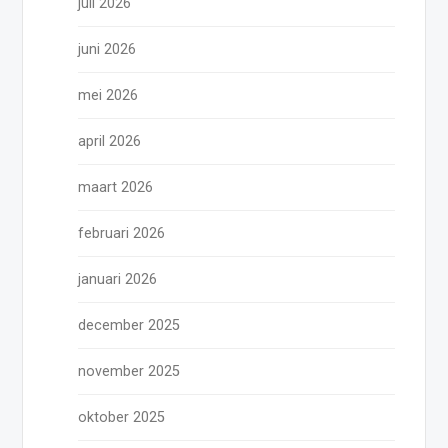
juli 2026
juni 2026
mei 2026
april 2026
maart 2026
februari 2026
januari 2026
december 2025
november 2025
oktober 2025