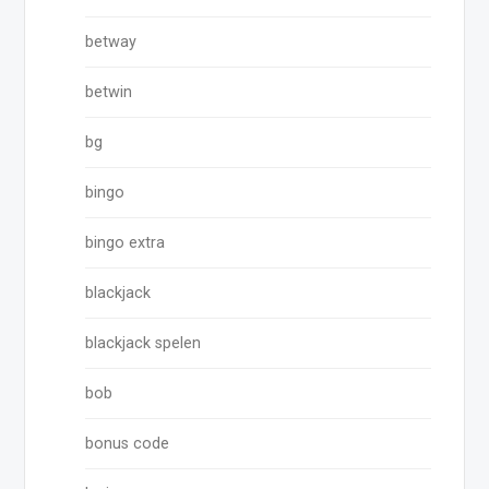
betway
betwin
bg
bingo
bingo extra
blackjack
blackjack spelen
bob
bonus code