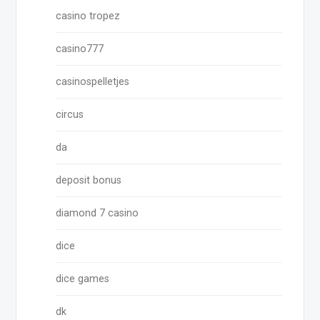
casino tropez
casino777
casinospelletjes
circus
da
deposit bonus
diamond 7 casino
dice
dice games
dk