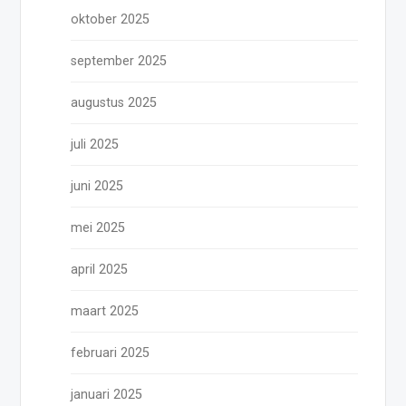
oktober 2025
september 2025
augustus 2025
juli 2025
juni 2025
mei 2025
april 2025
maart 2025
februari 2025
januari 2025