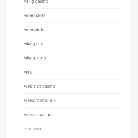
veilig casino
video slots
videoslots
viking slot
viking slots
visa
web slot casino
welkomstbonus
winner casino
z casino