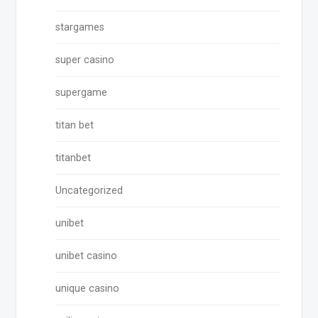
stargames
super casino
supergame
titan bet
titanbet
Uncategorized
unibet
unibet casino
unique casino