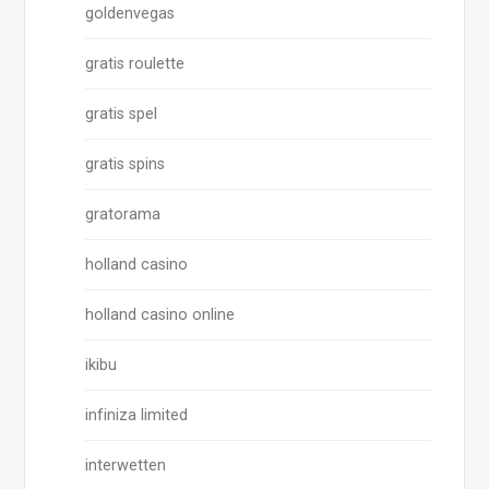
goldenvegas
gratis roulette
gratis spel
gratis spins
gratorama
holland casino
holland casino online
ikibu
infiniza limited
interwetten