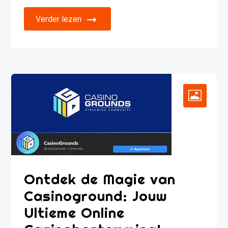
Verder lezen
Ontdek de Magie van
Casinoground: Jouw
Ultieme Online