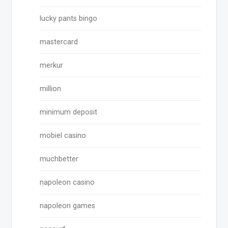
lucky pants bingo
mastercard
merkur
million
minimum deposit
mobiel casino
muchbetter
napoleon casino
napoleon games