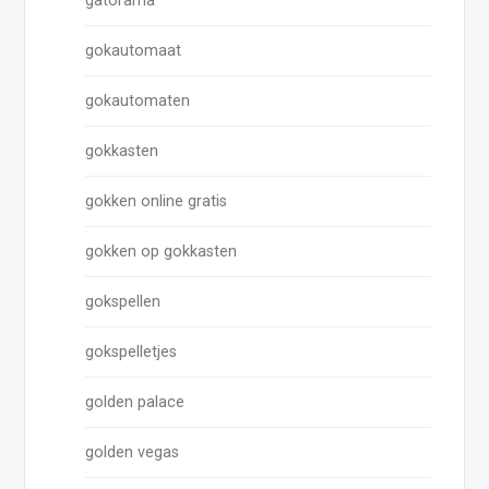
gatorama
gokautomaat
gokautomaten
gokkasten
gokken online gratis
gokken op gokkasten
gokspellen
gokspelletjes
golden palace
golden vegas