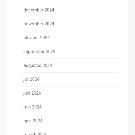
december 2024
november 2024
oktober 2024
september 2024
augustus 2024
juli 2024
juni 2024
mei 2024
april 2024
maart 2024