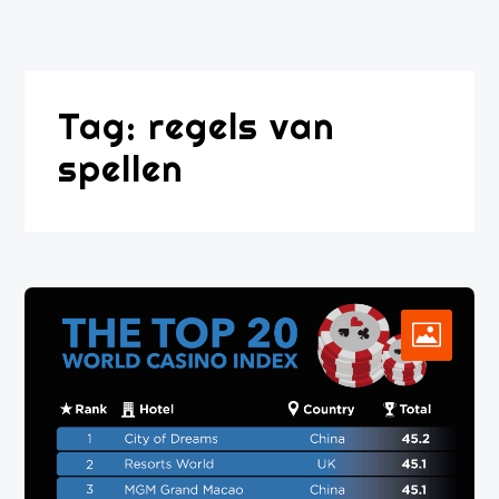
Tag:
regels van
spellen