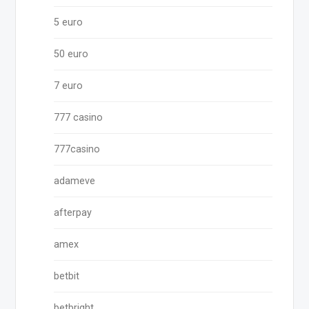
5 euro
50 euro
7 euro
777 casino
777casino
adameve
afterpay
amex
betbit
betbright