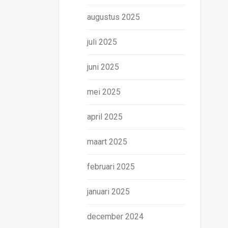
augustus 2025
juli 2025
juni 2025
mei 2025
april 2025
maart 2025
februari 2025
januari 2025
december 2024