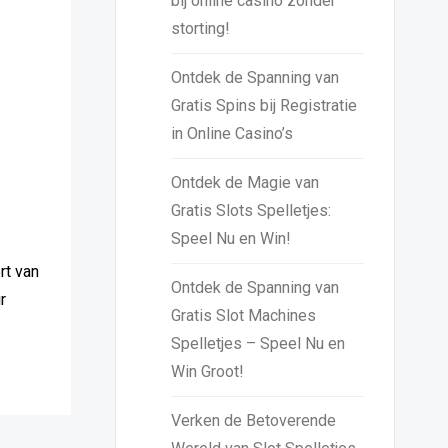
bij online casino zonder
storting!
Ontdek de Spanning van
Gratis Spins bij Registratie
in Online Casino’s
Ontdek de Magie van
Gratis Slots Spelletjes:
Speel Nu en Win!
rt van
Ontdek de Spanning van
r
Gratis Slot Machines
Spelletjes – Speel Nu en
Win Groot!
Verken de Betoverende