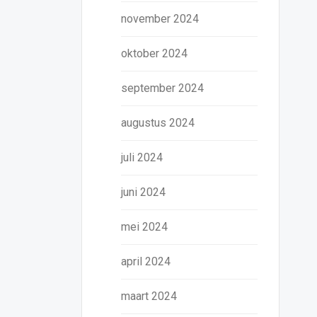
november 2024
oktober 2024
september 2024
augustus 2024
juli 2024
juni 2024
mei 2024
april 2024
maart 2024