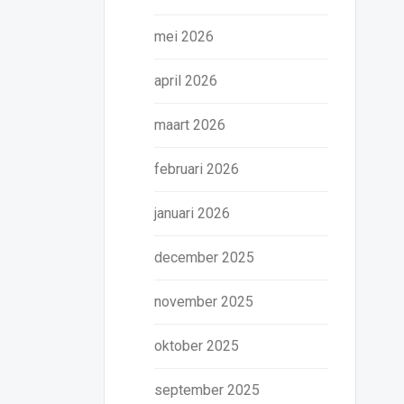
mei 2026
april 2026
maart 2026
februari 2026
januari 2026
december 2025
november 2025
oktober 2025
september 2025