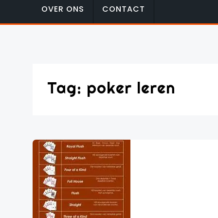
OVER ONS
CONTACT
Tag:
poker leren