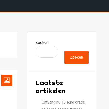
Zoeken
Zoeken
Laatste
artikelen
Ontvang nu 10 euro gratis