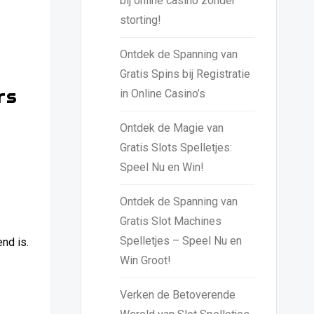
bij online casino zonder
storting!
Ontdek de Spanning van
Gratis Spins bij Registratie
rs
in Online Casino’s
Ontdek de Magie van
Gratis Slots Spelletjes:
Speel Nu en Win!
Ontdek de Spanning van
Gratis Slot Machines
t
Spelletjes – Speel Nu en
nd is.
Win Groot!
Verken de Betoverende