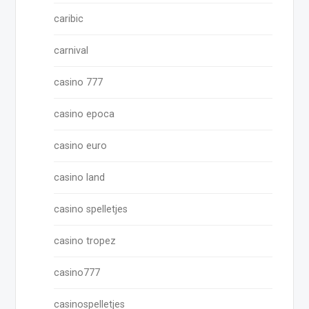
caribic
carnival
casino 777
casino epoca
casino euro
casino land
casino spelletjes
casino tropez
casino777
casinospelletjes