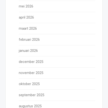
mei 2026
april 2026
maart 2026
februari 2026
januari 2026
december 2025
november 2025
oktober 2025
september 2025
augustus 2025