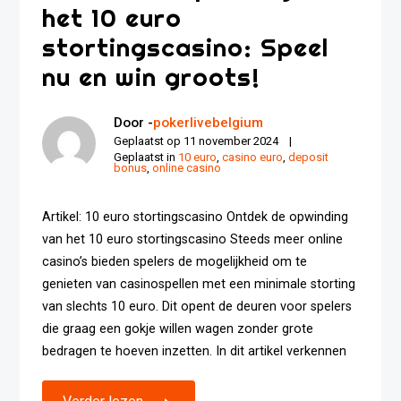
het 10 euro
stortingscasino: Speel
nu en win groots!
Door -
pokerlivebelgium
Geplaatst op
11 november 2024
Geplaatst in
10 euro
,
casino euro
,
deposit
bonus
,
online casino
Artikel: 10 euro stortingscasino Ontdek de opwinding
van het 10 euro stortingscasino Steeds meer online
casino’s bieden spelers de mogelijkheid om te
genieten van casinospellen met een minimale storting
van slechts 10 euro. Dit opent de deuren voor spelers
die graag een gokje willen wagen zonder grote
bedragen te hoeven inzetten. In dit artikel verkennen