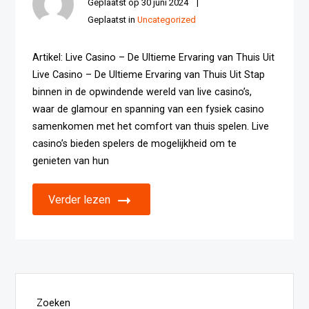
Geplaatst op
30 juni 2024
Geplaatst in
Uncategorized
Artikel: Live Casino – De Ultieme Ervaring van Thuis Uit
Live Casino – De Ultieme Ervaring van Thuis Uit Stap
binnen in de opwindende wereld van live casino’s,
waar de glamour en spanning van een fysiek casino
samenkomen met het comfort van thuis spelen. Live
casino’s bieden spelers de mogelijkheid om te
genieten van hun
Verder lezen
Zoeken