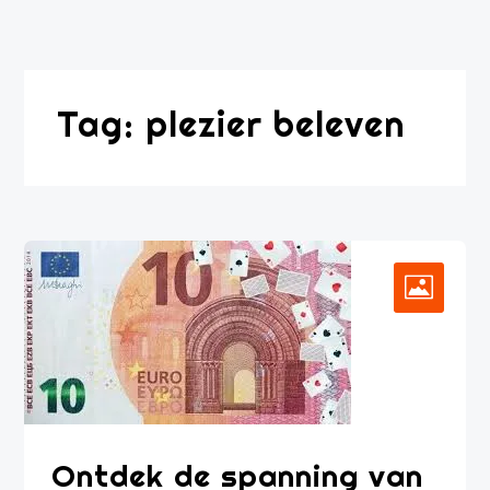
Tag:
plezier beleven
Ontdek de spanning van