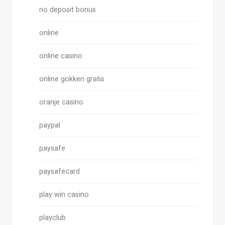
no deposit bonus
online
online casino
online gokken gratis
oranje casino
paypal
paysafe
paysafecard
play win casino
playclub