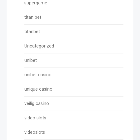
supergame
titan bet
titanbet
Uncategorized
unibet
unibet casino
unique casino
veilig casino
video slots
videoslots