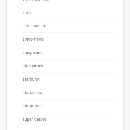
slots
slots spelen
spinomenal
spinpalace
stan james
starburst
starcasino
stargames
super casino