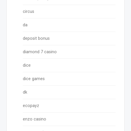
circus
da
deposit bonus
diamond 7 casino
dice
dice games
dk
ecopayz
enzo casino