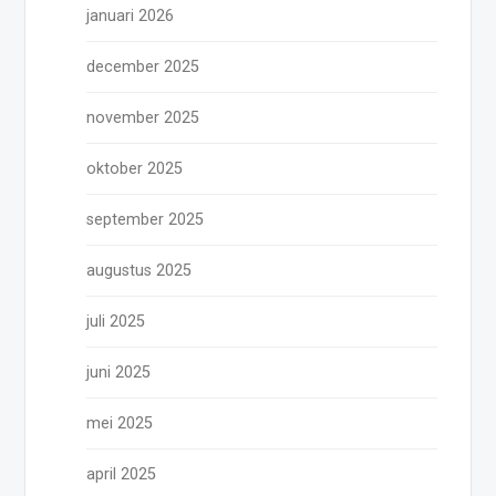
januari 2026
december 2025
november 2025
oktober 2025
september 2025
augustus 2025
juli 2025
juni 2025
mei 2025
april 2025