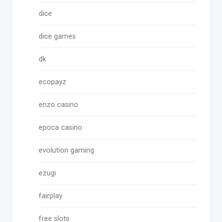
dice
dice games
dk
ecopayz
enzo casino
epoca casino
evolution gaming
ezugi
fairplay
free slots