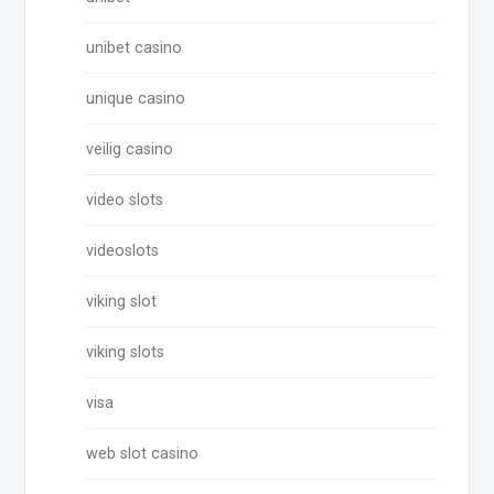
unibet casino
unique casino
veilig casino
video slots
videoslots
viking slot
viking slots
visa
web slot casino