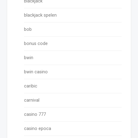
blackjack
blackjack spelen
bob
bonus code
bwin
bwin casino
caribic
carnival
casino 777
casino epoca