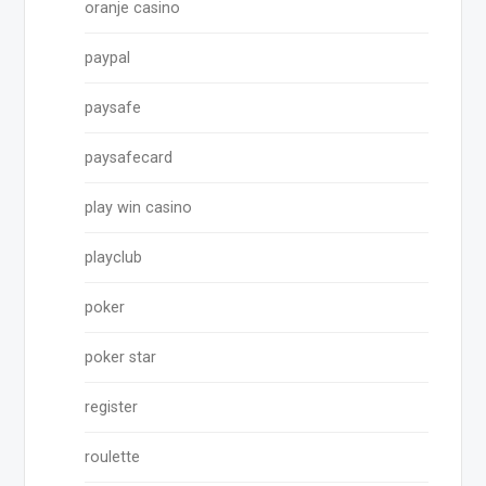
oranje casino
paypal
paysafe
paysafecard
play win casino
playclub
poker
poker star
register
roulette