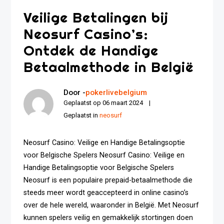
Veilige Betalingen bij
Neosurf Casino’s:
Ontdek de Handige
Betaalmethode in België
Door -
pokerlivebelgium
Geplaatst op
06 maart 2024
Geplaatst in
neosurf
Neosurf Casino: Veilige en Handige Betalingsoptie
voor Belgische Spelers Neosurf Casino: Veilige en
Handige Betalingsoptie voor Belgische Spelers
Neosurf is een populaire prepaid-betaalmethode die
steeds meer wordt geaccepteerd in online casino’s
over de hele wereld, waaronder in België. Met Neosurf
kunnen spelers veilig en gemakkelijk stortingen doen