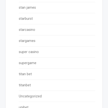
stan james
starburst
starcasino
stargames
super casino
supergame
titan bet
titanbet
Uncategorized
unibet