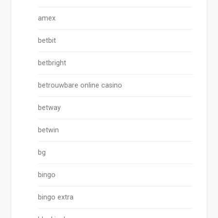
amex
betbit
betbright
betrouwbare online casino
betway
betwin
bg
bingo
bingo extra