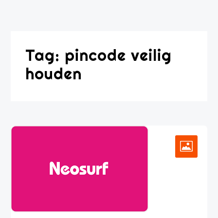
Tag:
pincode veilig
houden