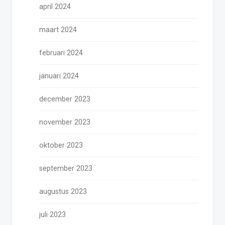
april 2024
maart 2024
februari 2024
januari 2024
december 2023
november 2023
oktober 2023
september 2023
augustus 2023
juli 2023