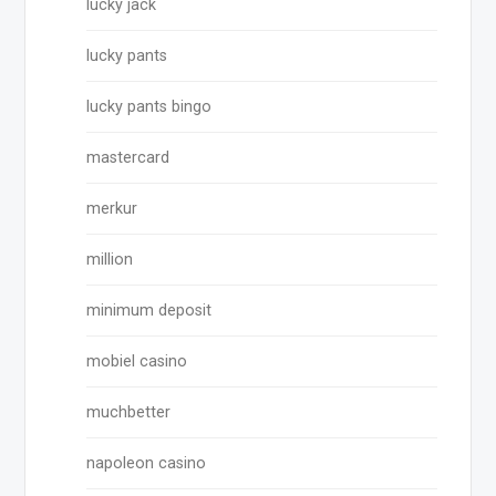
lucky jack
lucky pants
lucky pants bingo
mastercard
merkur
million
minimum deposit
mobiel casino
muchbetter
napoleon casino