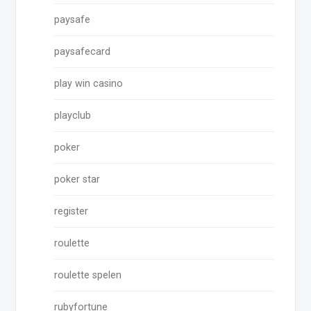
paysafe
paysafecard
play win casino
playclub
poker
poker star
register
roulette
roulette spelen
rubyfortune