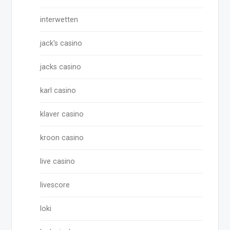
interwetten
jack's casino
jacks casino
karl casino
klaver casino
kroon casino
live casino
livescore
loki