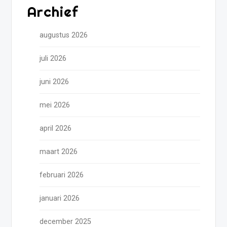
Archief
augustus 2026
juli 2026
juni 2026
mei 2026
april 2026
maart 2026
februari 2026
januari 2026
december 2025