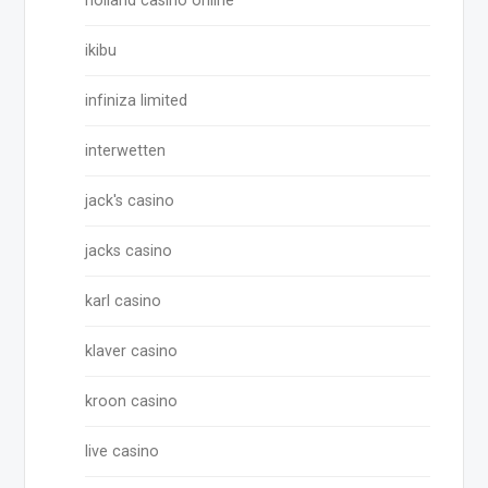
holland casino online
ikibu
infiniza limited
interwetten
jack's casino
jacks casino
karl casino
klaver casino
kroon casino
live casino