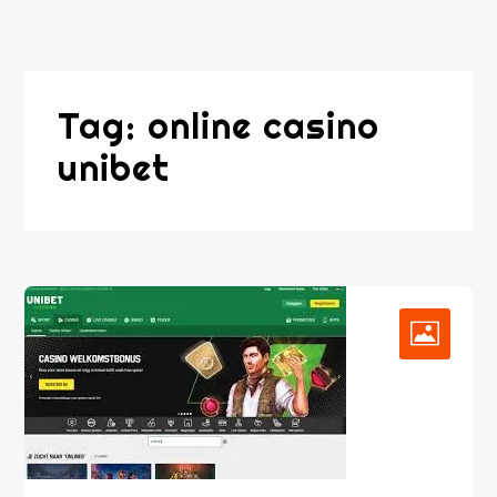
Tag:
online casino
unibet