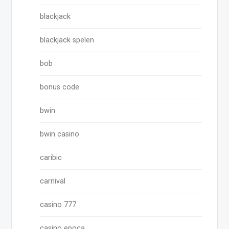
blackjack
blackjack spelen
bob
bonus code
bwin
bwin casino
caribic
carnival
casino 777
casino epoca