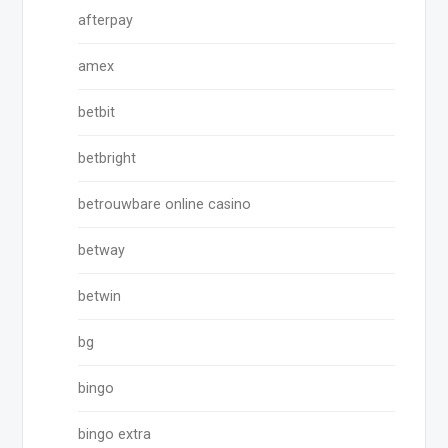
afterpay
amex
betbit
betbright
betrouwbare online casino
betway
betwin
bg
bingo
bingo extra