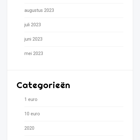
augustus 2023
juli 2023
juni 2023
mei 2023
Categorieën
1 euro
10 euro
2020