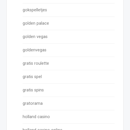
gokspelletjes
golden palace
golden vegas
goldenvegas
gratis roulette
gratis spel
gratis spins
gratorama
holland casino