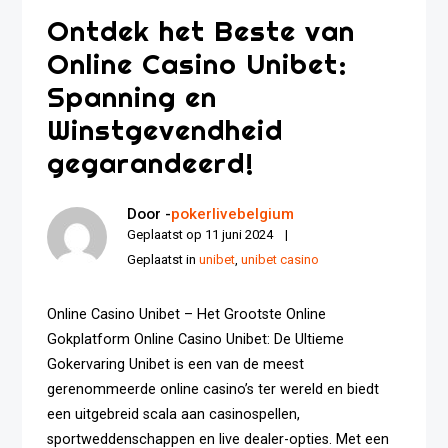
Ontdek het Beste van
Online Casino Unibet:
Spanning en
Winstgevendheid
gegarandeerd!
Door -
pokerlivebelgium
Geplaatst op
11 juni 2024
Geplaatst in
unibet
,
unibet casino
Online Casino Unibet – Het Grootste Online
Gokplatform Online Casino Unibet: De Ultieme
Gokervaring Unibet is een van de meest
gerenommeerde online casino’s ter wereld en biedt
een uitgebreid scala aan casinospellen,
sportweddenschappen en live dealer-opties. Met een