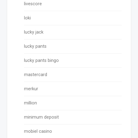
livescore
loki
lucky jack
lucky pants
lucky pants bingo
mastercard
merkur
million
minimum deposit
mobiel casino