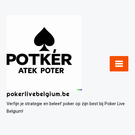
Ga
naar
de
inhoud
pokerlivebelgium.be
Verfijn je strategie en beleef poker op zijn best bij Poker Live
Belgium!