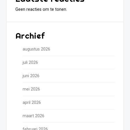
Geen reacties om te tonen.
Archief
augustus 2026
juli 2026
juni 2026
mei 2026
april 2026
maart 2026
februari 2026