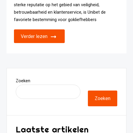
sterke reputatie op het gebied van veiligheid,
betrouwbaarheid en klantenservice, is Unibet de
favoriete bestemming voor gokliefhebbers
Verder lezen
Zoeken
Zoeken
Laatste artikelen