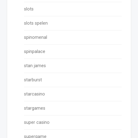
slots
slots spelen
spinomenal
spinpalace
stan james
starburst
starcasino
stargames
super casino
supergame