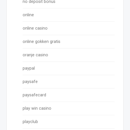
no deposit bonus
online
online casino
online gokken gratis
oranje casino
paypal
paysafe
paysafecard
play win casino
playclub