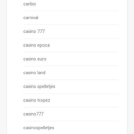
caribic
carnival
casino 777
casino epoca
casino euro
casino land
casino spelletjes
casino tropez
casino777
casinospelletjes