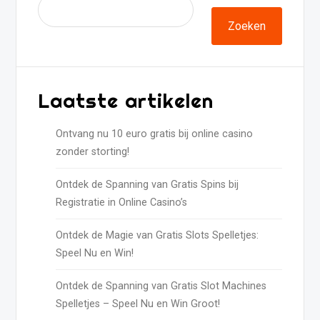
Zoeken
Laatste artikelen
Ontvang nu 10 euro gratis bij online casino
zonder storting!
Ontdek de Spanning van Gratis Spins bij
Registratie in Online Casino’s
Ontdek de Magie van Gratis Slots Spelletjes:
Speel Nu en Win!
Ontdek de Spanning van Gratis Slot Machines
Spelletjes – Speel Nu en Win Groot!