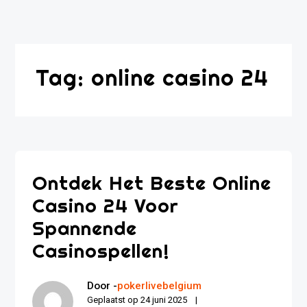
Tag:
online casino 24
Ontdek Het Beste Online
Casino 24 Voor
Spannende
Casinospellen!
Door -
pokerlivebelgium
Geplaatst op
24 juni 2025