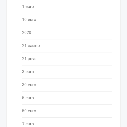
1 euro
10 euro
2020
21 casino
21 prive
3 euro
30 euro
5 euro
50 euro
7 euro