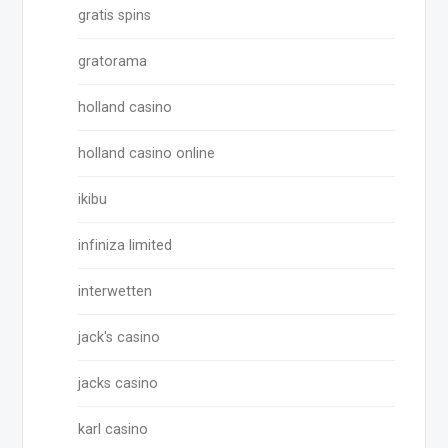
gratis spins
gratorama
holland casino
holland casino online
ikibu
infiniza limited
interwetten
jack's casino
jacks casino
karl casino