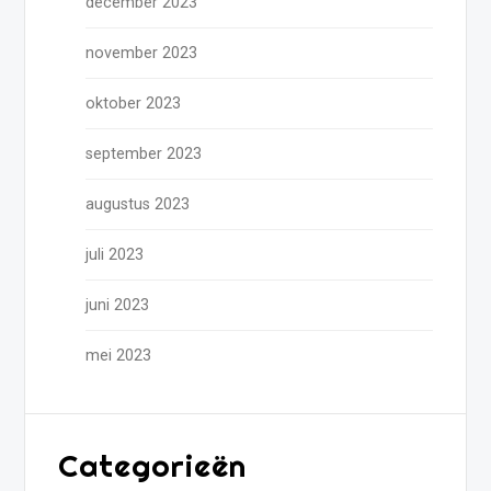
december 2023
november 2023
oktober 2023
september 2023
augustus 2023
juli 2023
juni 2023
mei 2023
Categorieën