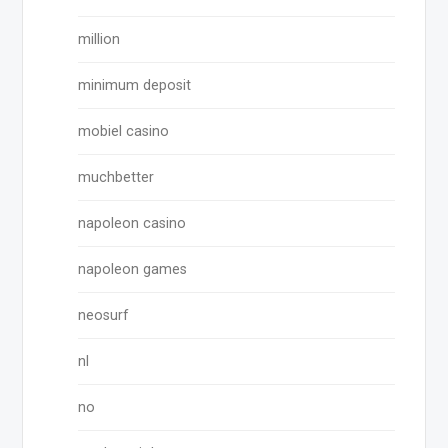
million
minimum deposit
mobiel casino
muchbetter
napoleon casino
napoleon games
neosurf
nl
no