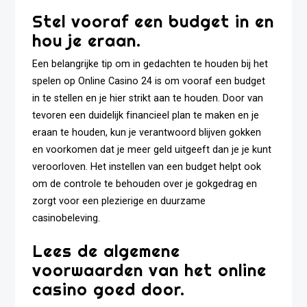
Stel vooraf een budget in en
hou je eraan.
Een belangrijke tip om in gedachten te houden bij het
spelen op Online Casino 24 is om vooraf een budget
in te stellen en je hier strikt aan te houden. Door van
tevoren een duidelijk financieel plan te maken en je
eraan te houden, kun je verantwoord blijven gokken
en voorkomen dat je meer geld uitgeeft dan je je kunt
veroorloven. Het instellen van een budget helpt ook
om de controle te behouden over je gokgedrag en
zorgt voor een plezierige en duurzame
casinobeleving.
Lees de algemene
voorwaarden van het online
casino goed door.