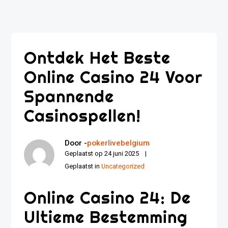
Ontdek Het Beste
Online Casino 24 Voor
Spannende
Casinospellen!
Door -
pokerlivebelgium
Geplaatst op
24 juni 2025
Geplaatst in
Uncategorized
Online Casino 24: De
Ultieme Bestemming