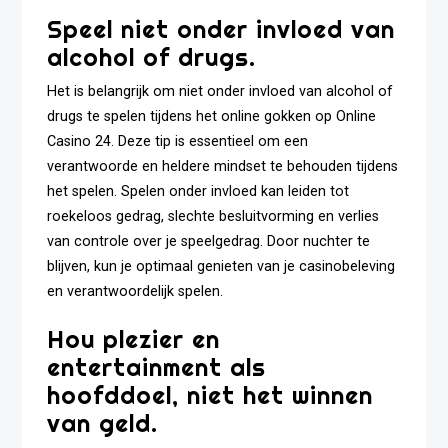
Speel niet onder invloed van
alcohol of drugs.
Het is belangrijk om niet onder invloed van alcohol of
drugs te spelen tijdens het online gokken op Online
Casino 24. Deze tip is essentieel om een
verantwoorde en heldere mindset te behouden tijdens
het spelen. Spelen onder invloed kan leiden tot
roekeloos gedrag, slechte besluitvorming en verlies
van controle over je speelgedrag. Door nuchter te
blijven, kun je optimaal genieten van je casinobeleving
en verantwoordelijk spelen.
Hou plezier en
entertainment als
hoofddoel, niet het winnen
van geld.