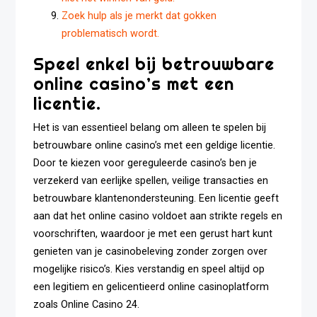
Zoek hulp als je merkt dat gokken
problematisch wordt.
Speel enkel bij betrouwbare
online casino’s met een
licentie.
Het is van essentieel belang om alleen te spelen bij
betrouwbare online casino’s met een geldige licentie.
Door te kiezen voor gereguleerde casino’s ben je
verzekerd van eerlijke spellen, veilige transacties en
betrouwbare klantenondersteuning. Een licentie geeft
aan dat het online casino voldoet aan strikte regels en
voorschriften, waardoor je met een gerust hart kunt
genieten van je casinobeleving zonder zorgen over
mogelijke risico’s. Kies verstandig en speel altijd op
een legitiem en gelicentieerd online casinoplatform
zoals Online Casino 24.