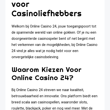
voor
Casinoliefhebbers
Welkom bij Online Casino 24, jouw toegangspoort tot
de spannende wereld van online gokken. Of je nu een
doorgewinterde casinospeler bent of net begint met
het verkennen van de mogelijkheden, bij Online Casino
24 vind je alles wat je nodig hebt voor een
onvergetelijke casinobeleving.
Waarom Kiezen Voor
Online Casino 24?
Bij Online Casino 24 streven we naar kwaliteit,
betrouwbaarheid en innovatie. Ons platform biedt een
breed scala aan casinospellen, waaronder slots,
roulette, blackjack, poker en nog veel meer. Met de