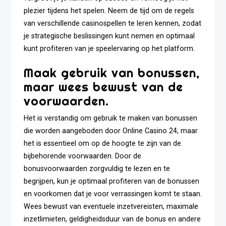
plezier tijdens het spelen. Neem de tijd om de regels
van verschillende casinospellen te leren kennen, zodat
je strategische beslissingen kunt nemen en optimaal
kunt profiteren van je speelervaring op het platform.
Maak gebruik van bonussen,
maar wees bewust van de
voorwaarden.
Het is verstandig om gebruik te maken van bonussen
die worden aangeboden door Online Casino 24, maar
het is essentieel om op de hoogte te zijn van de
bijbehorende voorwaarden. Door de
bonusvoorwaarden zorgvuldig te lezen en te
begrijpen, kun je optimaal profiteren van de bonussen
en voorkomen dat je voor verrassingen komt te staan.
Wees bewust van eventuele inzetvereisten, maximale
inzetlimieten, geldigheidsduur van de bonus en andere