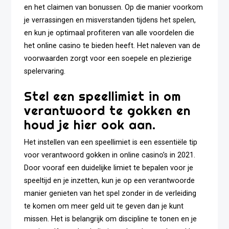
en het claimen van bonussen. Op die manier voorkom
je verrassingen en misverstanden tijdens het spelen,
en kun je optimaal profiteren van alle voordelen die
het online casino te bieden heeft. Het naleven van de
voorwaarden zorgt voor een soepele en plezierige
spelervaring.
Stel een speellimiet in om
verantwoord te gokken en
houd je hier ook aan.
Het instellen van een speellimiet is een essentiële tip
voor verantwoord gokken in online casino’s in 2021.
Door vooraf een duidelijke limiet te bepalen voor je
speeltijd en je inzetten, kun je op een verantwoorde
manier genieten van het spel zonder in de verleiding
te komen om meer geld uit te geven dan je kunt
missen. Het is belangrijk om discipline te tonen en je