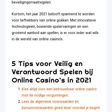
beveiligingsmaatregelen.
Kortom, het jaar 2021 belooft spannend te worden
voor liefhebbers van online gokken. Met innovatieve
technologieën, boeiende spelervaringen en een
groeiend aanbod aan spellen, is er voor ieder wat wils
in de wereld van online casino’s.
5 Tips voor Veilig en
Verantwoord Spelen bij
Online Casino’s in 2021
Kies altijd voor een betrouwbaar online casino
met de nodige vergunningen.
Lees de algemene voorwaarden en
bonusvoorwaarden goed door voordat je begint