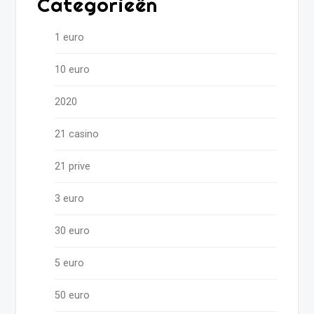
Categorieën
1 euro
10 euro
2020
21 casino
21 prive
3 euro
30 euro
5 euro
50 euro