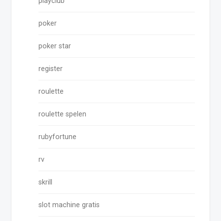
playclub
poker
poker star
register
roulette
roulette spelen
rubyfortune
rv
skrill
slot machine gratis