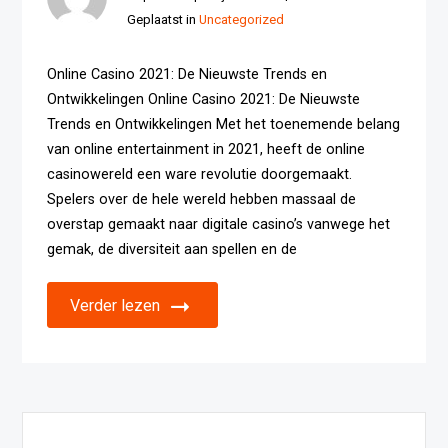
Geplaatst in
Uncategorized
Online Casino 2021: De Nieuwste Trends en
Ontwikkelingen Online Casino 2021: De Nieuwste
Trends en Ontwikkelingen Met het toenemende belang
van online entertainment in 2021, heeft de online
casinowereld een ware revolutie doorgemaakt.
Spelers over de hele wereld hebben massaal de
overstap gemaakt naar digitale casino’s vanwege het
gemak, de diversiteit aan spellen en de
Verder lezen