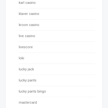
karl casino
klaver casino
kroon casino
live casino
livescore
loki
lucky jack
lucky pants
lucky pants bingo
mastercard