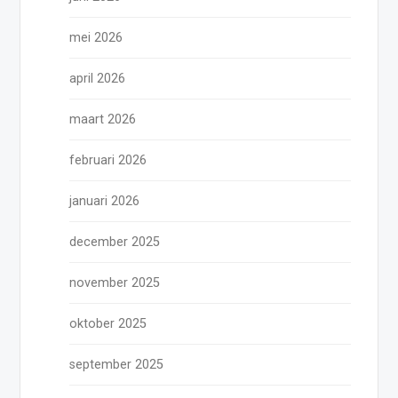
mei 2026
april 2026
maart 2026
februari 2026
januari 2026
december 2025
november 2025
oktober 2025
september 2025