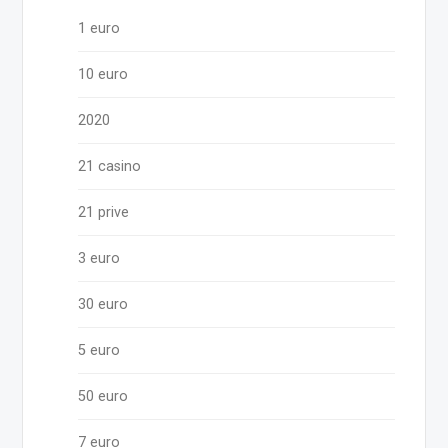
1 euro
10 euro
2020
21 casino
21 prive
3 euro
30 euro
5 euro
50 euro
7 euro