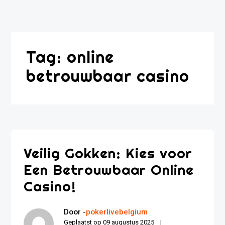
Tag:
online
betrouwbaar casino
Veilig Gokken: Kies voor
Een Betrouwbaar Online
Casino!
Door -
pokerlivebelgium
Geplaatst op
09 augustus 2025