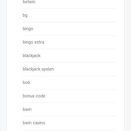
betwin
bg
bingo
bingo extra
blackjack
blackjack spelen
bob
bonus code
bwin
bwin casino