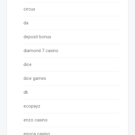
circus
da
deposit bonus
diamond 7 casino
dice
dice games
dk
ecopayz
enzo casino
epoca casino