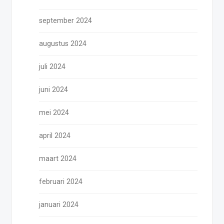
september 2024
augustus 2024
juli 2024
juni 2024
mei 2024
april 2024
maart 2024
februari 2024
januari 2024