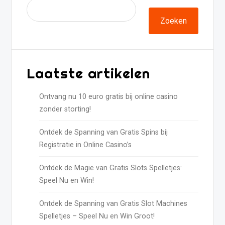
Zoeken
Laatste artikelen
Ontvang nu 10 euro gratis bij online casino
zonder storting!
Ontdek de Spanning van Gratis Spins bij
Registratie in Online Casino’s
Ontdek de Magie van Gratis Slots Spelletjes:
Speel Nu en Win!
Ontdek de Spanning van Gratis Slot Machines
Spelletjes – Speel Nu en Win Groot!