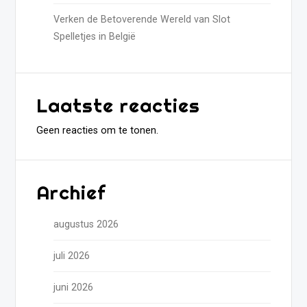
Verken de Betoverende Wereld van Slot
Spelletjes in België
Laatste reacties
Geen reacties om te tonen.
Archief
augustus 2026
juli 2026
juni 2026