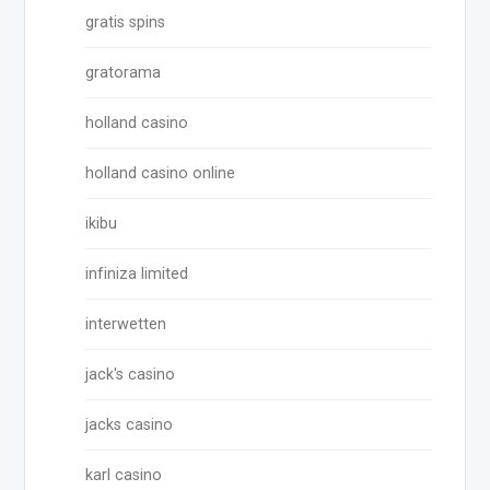
gratis spins
gratorama
holland casino
holland casino online
ikibu
infiniza limited
interwetten
jack's casino
jacks casino
karl casino