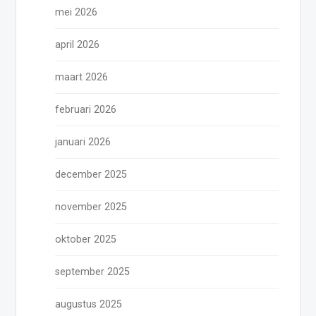
mei 2026
april 2026
maart 2026
februari 2026
januari 2026
december 2025
november 2025
oktober 2025
september 2025
augustus 2025