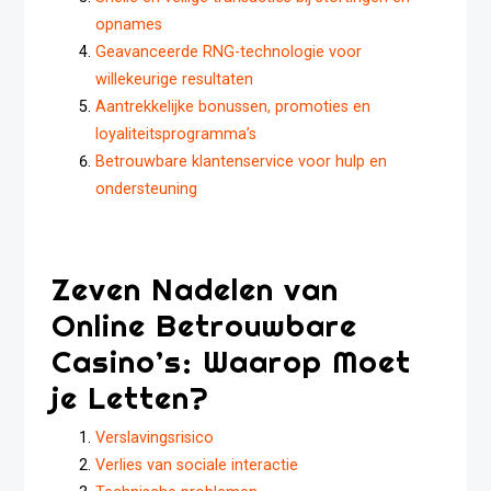
opnames
Geavanceerde RNG-technologie voor
willekeurige resultaten
Aantrekkelijke bonussen, promoties en
loyaliteitsprogramma’s
Betrouwbare klantenservice voor hulp en
ondersteuning
Zeven Nadelen van
Online Betrouwbare
Casino’s: Waarop Moet
je Letten?
Verslavingsrisico
Verlies van sociale interactie