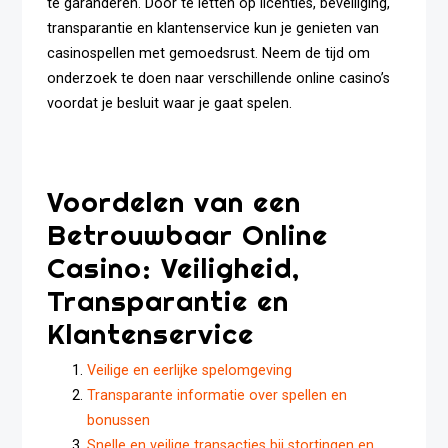
te garanderen. Door te letten op licenties, beveiliging,
transparantie en klantenservice kun je genieten van
casinospellen met gemoedsrust. Neem de tijd om
onderzoek te doen naar verschillende online casino’s
voordat je besluit waar je gaat spelen.
Voordelen van een
Betrouwbaar Online
Casino: Veiligheid,
Transparantie en
Klantenservice
Veilige en eerlijke spelomgeving
Transparante informatie over spellen en
bonussen
Snelle en veilige transacties bij stortingen en