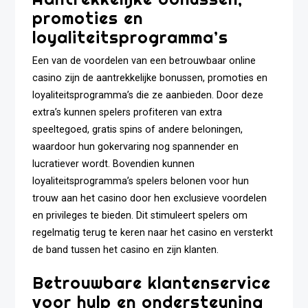
promoties en
loyaliteitsprogramma’s
Een van de voordelen van een betrouwbaar online
casino zijn de aantrekkelijke bonussen, promoties en
loyaliteitsprogramma’s die ze aanbieden. Door deze
extra’s kunnen spelers profiteren van extra
speeltegoed, gratis spins of andere beloningen,
waardoor hun gokervaring nog spannender en
lucratiever wordt. Bovendien kunnen
loyaliteitsprogramma’s spelers belonen voor hun
trouw aan het casino door hen exclusieve voordelen
en privileges te bieden. Dit stimuleert spelers om
regelmatig terug te keren naar het casino en versterkt
de band tussen het casino en zijn klanten.
Betrouwbare klantenservice
voor hulp en ondersteuning