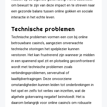
om bewust te zijn van deze impact en te streven naar
een gezonde balans tussen online gokken en sociale
interactie in het echte leven.
Technische problemen
Technische problemen vormen een con bij online
betrouwbare casino’s, aangezien onverwachte
technische storingen het spelplezier kunnen
verstoren. Het kan frustrerend zijn wanneer je midden
in een spannend spel zit en plotseling geconfronteerd
wordt met technische problemen zoals
verbindingsproblemen, serveruitval of
laadtijdvertragingen. Deze onvoorziene
omstandigheden kunnen leiden tot onderbrekingen in
het spel en zelfs tot verlies van inzetten, wat de
algehele gokervaring negatief beïnvloedt. Het is
daarom belangrijk voor online casino’s om robuuste