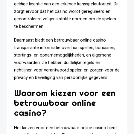
geldige licentie van een erkende kansspelautoriteit. Dit
zorgt ervoor dat het casino wordt gereguleerd en
gecontroleerd volgens strikte normen om de spelers
te beschermen.
Daarnaast biedt een betrouwbaar online casino
transparante informatie over hun spellen, bonussen,
stortings- en opnamemogelijkheden, en algemene
voorwaarden. Ze hebben duidelijke regels en
richtlijnen voor verantwoord spelen en zorgen voor de
privacy en beveiliging van persoonlijke gegevens.
Waarom kiezen voor een
betrouwbaar online
casino?
Het kiezen voor een betrouwbaar online casino biedt