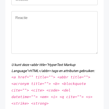
U kunt deze <abbr title="HyperText Markup
Language">HTML</abbr> tags en attributen gebruiken:
<a href="" title=""> <abbr title="">
<acronym title=""> <b> <blockquote
cite=""> <cite> <code> <del
datetime=""> <em> <i> <q cite=""> <s>
<strike> <strong>