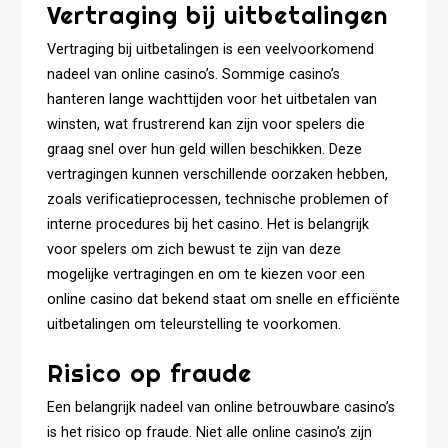
Vertraging bij uitbetalingen
Vertraging bij uitbetalingen is een veelvoorkomend
nadeel van online casino’s. Sommige casino’s
hanteren lange wachttijden voor het uitbetalen van
winsten, wat frustrerend kan zijn voor spelers die
graag snel over hun geld willen beschikken. Deze
vertragingen kunnen verschillende oorzaken hebben,
zoals verificatieprocessen, technische problemen of
interne procedures bij het casino. Het is belangrijk
voor spelers om zich bewust te zijn van deze
mogelijke vertragingen en om te kiezen voor een
online casino dat bekend staat om snelle en efficiënte
uitbetalingen om teleurstelling te voorkomen.
Risico op fraude
Een belangrijk nadeel van online betrouwbare casino’s
is het risico op fraude. Niet alle online casino’s zijn