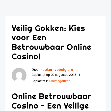
Veilig Gokken: Kies
voor Een
Betrouwbaar Online
Casino!
Door -
pokerlivebelgium
Geplaatst op
09 augustus 2025
Geplaatst in
Uncategorized
Online Betrouwbaar
Casino – Een Veilige