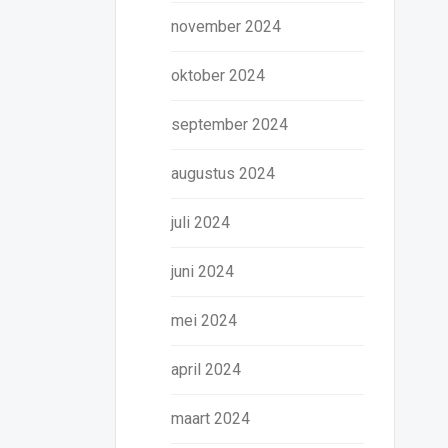
november 2024
oktober 2024
september 2024
augustus 2024
juli 2024
juni 2024
mei 2024
april 2024
maart 2024