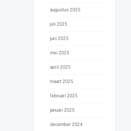
augustus 2025
juli 2025
juni 2025
mei 2025
april 2025
maart 2025
februari 2025
januari 2025
december 2024