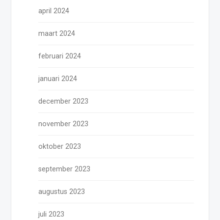
april 2024
maart 2024
februari 2024
januari 2024
december 2023
november 2023
oktober 2023
september 2023
augustus 2023
juli 2023