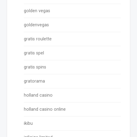
golden vegas
goldenvegas
gratis roulette
gratis spel
gratis spins
gratorama
holland casino
holland casino online
ikibu