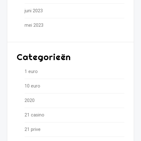
juni 2023
mei 2023
Categorieën
1 euro
10 euro
2020
21 casino
21 prive