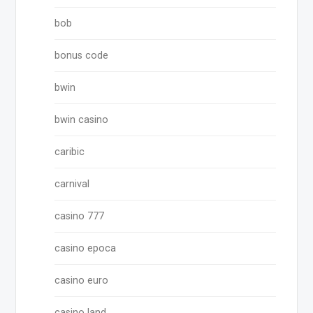
bob
bonus code
bwin
bwin casino
caribic
carnival
casino 777
casino epoca
casino euro
casino land