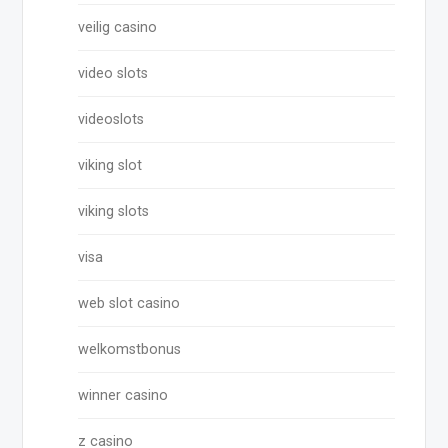
veilig casino
video slots
videoslots
viking slot
viking slots
visa
web slot casino
welkomstbonus
winner casino
z casino