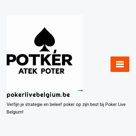
Ga
naar
de
inhoud
pokerlivebelgium.be
Verfijn je strategie en beleef poker op zijn best bij Poker Live
Belgium!