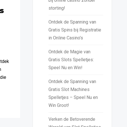
bij online casino zonder
’s
storting!
Ontdek de Spanning van
Gratis Spins bij Registratie
in Online Casino’s
Ontdek de Magie van
Gratis Slots Spelletjes:
ntdek
Speel Nu en Win!
n
 die
Ontdek de Spanning van
Gratis Slot Machines
Spelletjes – Speel Nu en
Win Groot!
Verken de Betoverende