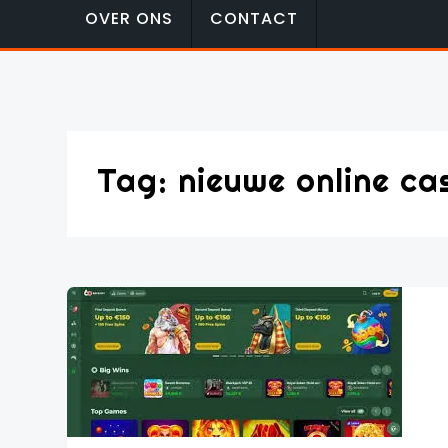
OVER ONS
CONTACT
Tag:
nieuwe online ca