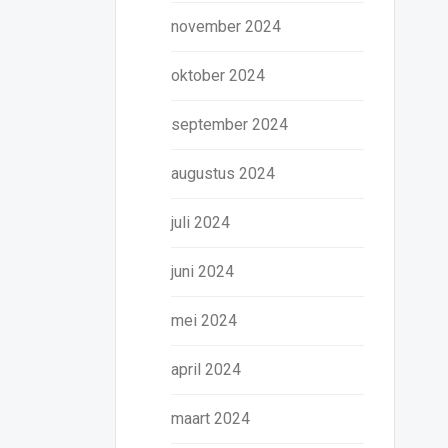
november 2024
oktober 2024
september 2024
augustus 2024
juli 2024
juni 2024
mei 2024
april 2024
maart 2024