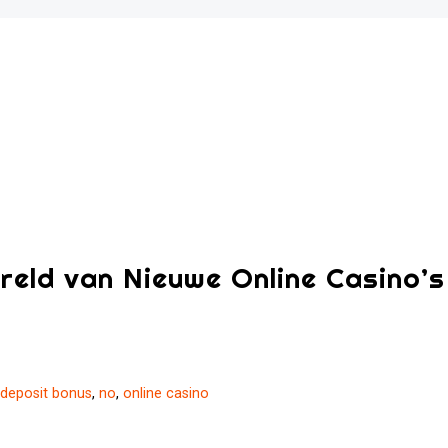
eld van Nieuwe Online Casino’s
n
deposit bonus
,
no
,
online casino