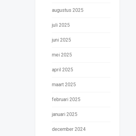
augustus 2025
juli 2025
juni 2025
mei 2025
april 2025
maart 2025
februari 2025
januari 2025
december 2024