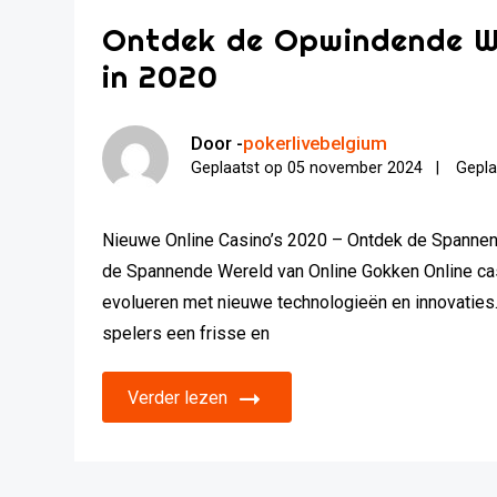
Ontdek de Opwindende We
in 2020
Door -
pokerlivebelgium
Geplaatst op
05 november 2024
Gepla
Nieuwe Online Casino’s 2020 – Ontdek de Spannen
de Spannende Wereld van Online Gokken Online casi
evolueren met nieuwe technologieën en innovaties. 
spelers een frisse en
Verder lezen