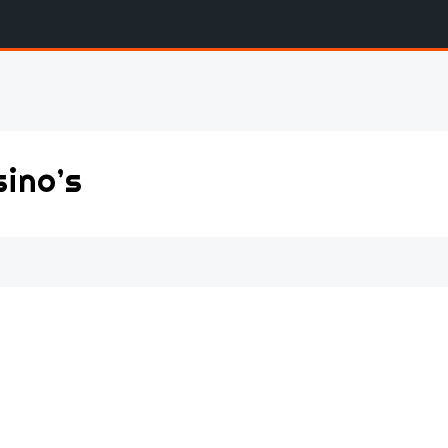
sino’s