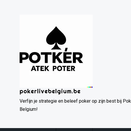
Ga
naar
de
inhoud
pokerlivebelgium.be
Verfijn je strategie en beleef poker op zijn best bij Po
Belgium!