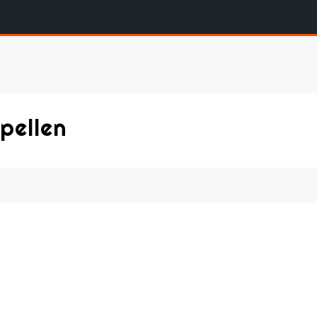
pellen