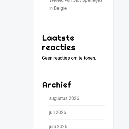
Wereld van Slot Spelletjes
in België
Laatste
reacties
Geen reacties om te tonen.
Archief
augustus 2026
juli 2026
juni 2026