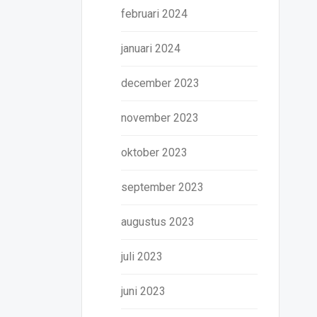
februari 2024
januari 2024
december 2023
november 2023
oktober 2023
september 2023
augustus 2023
juli 2023
juni 2023