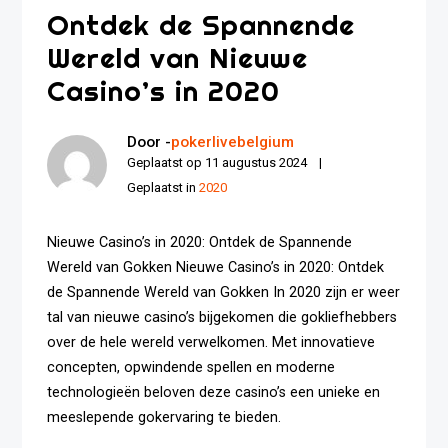
Ontdek de Spannende
Wereld van Nieuwe
Casino’s in 2020
Door -
pokerlivebelgium
Geplaatst op
11 augustus 2024
Geplaatst in
2020
Nieuwe Casino’s in 2020: Ontdek de Spannende
Wereld van Gokken Nieuwe Casino’s in 2020: Ontdek
de Spannende Wereld van Gokken In 2020 zijn er weer
tal van nieuwe casino’s bijgekomen die gokliefhebbers
over de hele wereld verwelkomen. Met innovatieve
concepten, opwindende spellen en moderne
technologieën beloven deze casino’s een unieke en
meeslepende gokervaring te bieden.