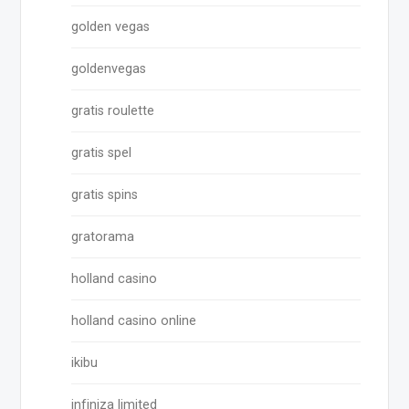
golden vegas
goldenvegas
gratis roulette
gratis spel
gratis spins
gratorama
holland casino
holland casino online
ikibu
infiniza limited