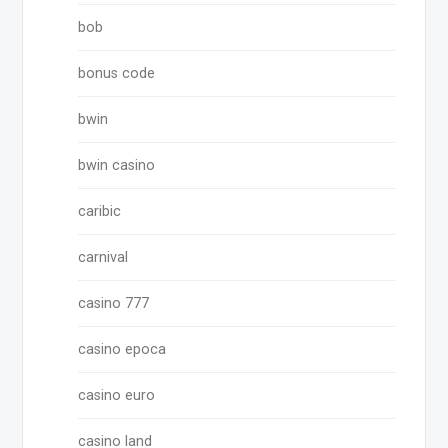
bob
bonus code
bwin
bwin casino
caribic
carnival
casino 777
casino epoca
casino euro
casino land