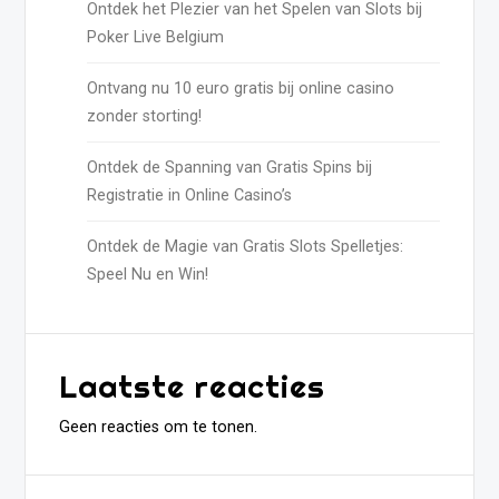
Ontdek het Plezier van het Spelen van Slots bij
Poker Live Belgium
Ontvang nu 10 euro gratis bij online casino
zonder storting!
Ontdek de Spanning van Gratis Spins bij
Registratie in Online Casino’s
Ontdek de Magie van Gratis Slots Spelletjes:
Speel Nu en Win!
Laatste reacties
Geen reacties om te tonen.