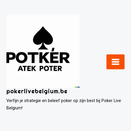
Ga
naar
de
inhoud
pokerlivebelgium.be
Verfijn je strategie en beleef poker op zijn best bij Poker Live
Belgium!