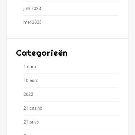
juni 2023
mei 2023
Categorieën
1 euro
10 euro
2020
21 casino
21 prive